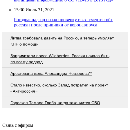
15:30
Июль 31, 2021
Росздравнадзор начал проверку из-за смерти трёх
россиян после прививки от коронавируса
Литва требовала давить на Россию, а теперь умоляет
КНР о помощи
Запричитали после Wildberries: Россия начала бить
по всему подряд
Арестована жена Александра Невзорова**
Стало известно, сколько Запад потратил на проект
«Антироссия»
Гороскоп Тамара Глоба, когда закончится СВО
Связь с эфиром