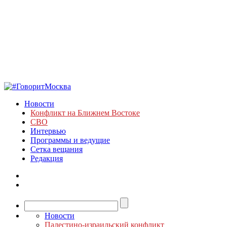
Новости
Конфликт на Ближнем Востоке
СВО
Интервью
Программы и ведущие
Сетка вещания
Редакция
Новости
Палестино-израильский конфликт