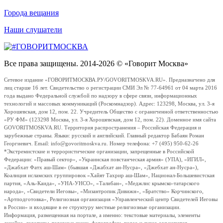
Города вещания
Наши слушатели
Все права защищены. 2014-2026 © «Говорит Москва»
Сетевое издание «ГОВОРИТМОСКВА.РУ/GOVORITMOSKVA.RU». Предназначено для
лиц старше 16 лет. Свидетельство о регистрации СМИ Эл № 77-64961 от 04 марта 2016
года выдано Федеральной службой по надзору в сфере связи, информационных
технологий и массовых коммуникаций (Роскомнадзор). Адрес: 123298, Москва, ул. 3-я
Хорошевская, дом 12, пом. 22. Учредитель Общество с ограниченной ответственностью
«РУ ФМ» (123298 Москва, ул. 3-я Хорошевская, дом 12, пом. 22). Доменное имя сайта
GOVORITMOSKVA.RU. Территория распространения – Российская Федерация и
зарубежные страны. Языки: русский и английский. Главный редактор Бабаян Роман
Георгиевич. Email: info@govoritmoskva.ru. Номер телефона: +7 (495) 950-62-26
*Экстремистские и террористические организации, запрещенные в Российской
Федерации: «Правый сектор», «Украинская повстанческая армия» (УПА), «ИГИЛ»,
«Джабхат Фатх аш-Шам» (бывшая «Джабхат ан-Нусра», «Джебхат ан-Нусра»),
Коалиция исламских группировок «Хайят Тахрир аш-Шам», Национал-Большевистская
партия, «Аль-Каида», «УНА-УНСО», «Талибан», «Меджлис крымско-татарского
народа», «Свидетели Иеговы», «Мизантропик Дивижн», «Братство» Корчинского,
«Артподготовка», Религиозная организация «Управленческий центр Свидетелей Иеговы
в России» и входящие в ее структуру местные религиозные организации.
Информация, размещенная на портале, а именно: текстовые материалы, элементы