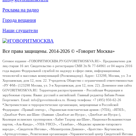
Реклама на радио
Города вещания
Наши слушатели
Все права защищены. 2014-2026 © «Говорит Москва»
Сетевое издание «ГОВОРИТМОСКВА.РУ/GOVORITMOSKVA.RU». Предназначено для
лиц старше 16 лет. Свидетельство о регистрации СМИ Эл № 77-64961 от 04 марта 2016
года выдано Федеральной службой по надзору в сфере связи, информационных
технологий и массовых коммуникаций (Роскомнадзор). Адрес: 123298, Москва, ул. 3-я
Хорошевская, дом 12, пом. 22. Учредитель Общество с ограниченной ответственностью
«РУ ФМ» (123298 Москва, ул. 3-я Хорошевская, дом 12, пом. 22). Доменное имя сайта
GOVORITMOSKVA.RU. Территория распространения – Российская Федерация и
зарубежные страны. Языки: русский и английский. Главный редактор Бабаян Роман
Георгиевич. Email: info@govoritmoskva.ru. Номер телефона: +7 (495) 950-62-26
*Экстремистские и террористические организации, запрещенные в Российской
Федерации: «Правый сектор», «Украинская повстанческая армия» (УПА), «ИГИЛ»,
«Джабхат Фатх аш-Шам» (бывшая «Джабхат ан-Нусра», «Джебхат ан-Нусра»),
Коалиция исламских группировок «Хайят Тахрир аш-Шам», Национал-Большевистская
партия, «Аль-Каида», «УНА-УНСО», «Талибан», «Меджлис крымско-татарского
народа», «Свидетели Иеговы», «Мизантропик Дивижн», «Братство» Корчинского,
«Артподготовка», Религиозная организация «Управленческий центр Свидетелей Иеговы