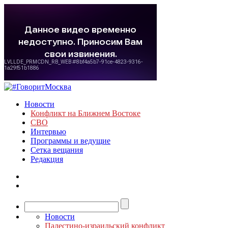
Новости
Конфликт на Ближнем Востоке
СВО
Интервью
Программы и ведущие
Сетка вещания
Редакция
Новости
Палестино-израильский конфликт