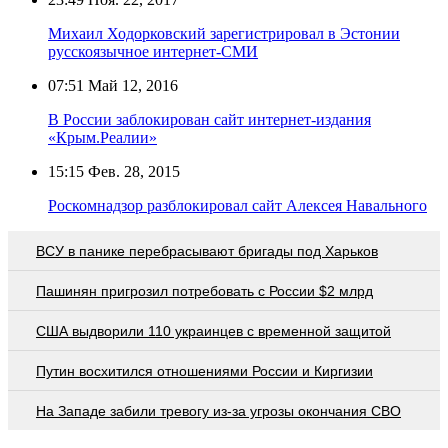
Михаил Ходорковский зарегистрировал в Эстонии
русскоязычное интернет-СМИ
07:51
Май 12, 2016
В России заблокирован сайт интернет-издания
«Крым.Реалии»
15:15
Фев. 28, 2015
Роскомнадзор разблокировал сайт Алексея Навального
ВСУ в панике перебрасывают бригады под Харьков
Пашинян пригрозил потребовать c России $2 млрд
США выдворили 110 украинцев с временной защитой
Путин восхитился отношениями России и Киргизии
На Западе забили тревогу из-за угрозы окончания СВО