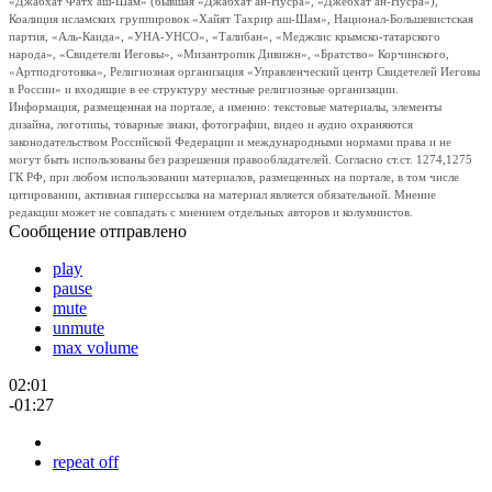
«Джабхат Фатх аш-Шам» (бывшая «Джабхат ан-Нусра», «Джебхат ан-Нусра»),
Коалиция исламских группировок «Хайят Тахрир аш-Шам», Национал-Большевистская
партия, «Аль-Каида», «УНА-УНСО», «Талибан», «Меджлис крымско-татарского
народа», «Свидетели Иеговы», «Мизантропик Дивижн», «Братство» Корчинского,
«Артподготовка», Религиозная организация «Управленческий центр Свидетелей Иеговы
в России» и входящие в ее структуру местные религиозные организации.
Информация, размещенная на портале, а именно: текстовые материалы, элементы
дизайна, логотипы, товарные знаки, фотографии, видео и аудио охраняются
законодательством Российской Федерации и международными нормами права и не
могут быть использованы без разрешения правообладателей. Согласно ст.ст. 1274,1275
ГК РФ, при любом использовании материалов, размещенных на портале, в том числе
цитировании, активная гиперссылка на материал является обязательной. Мнение
редакции может не совпадать с мнением отдельных авторов и колумнистов.
Сообщение отправлено
play
pause
mute
unmute
max volume
02:01
-01:27
repeat off