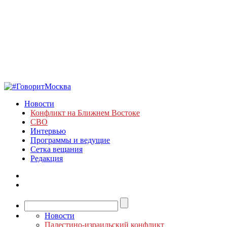
Новости
Конфликт на Ближнем Востоке
СВО
Интервью
Программы и ведущие
Сетка вещания
Редакция
Новости
Палестино-израильский конфликт