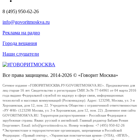
8 (495) 950-62-26
info@govoritmoskva.ru
Реклама на радио
Города вещания
Наши слушатели
Все права защищены. 2014-2026 © «Говорит Москва»
Сетевое издание «ГОВОРИТМОСКВА.РУ/GOVORITMOSKVA.RU». Предназначено для
лиц старше 16 лет. Свидетельство о регистрации СМИ Эл № 77-64961 от 04 марта 2016
года выдано Федеральной службой по надзору в сфере связи, информационных
технологий и массовых коммуникаций (Роскомнадзор). Адрес: 123298, Москва, ул. 3-я
Хорошевская, дом 12, пом. 22. Учредитель Общество с ограниченной ответственностью
«РУ ФМ» (123298 Москва, ул. 3-я Хорошевская, дом 12, пом. 22). Доменное имя сайта
GOVORITMOSKVA.RU. Территория распространения – Российская Федерация и
зарубежные страны. Языки: русский и английский. Главный редактор Бабаян Роман
Георгиевич. Email: info@govoritmoskva.ru. Номер телефона: +7 (495) 950-62-26
*Экстремистские и террористические организации, запрещенные в Российской
Федерации: «Правый сектор», «Украинская повстанческая армия» (УПА), «ИГИЛ»,