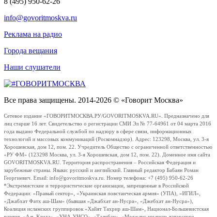
8 (495) 950-62-26
info@govoritmoskva.ru
Реклама на радио
Города вещания
Наши слушатели
Все права защищены. 2014-2026 © «Говорит Москва»
Сетевое издание «ГОВОРИТМОСКВА.РУ/GOVORITMOSKVA.RU». Предназначено для
лиц старше 16 лет. Свидетельство о регистрации СМИ Эл № 77-64961 от 04 марта 2016
года выдано Федеральной службой по надзору в сфере связи, информационных
технологий и массовых коммуникаций (Роскомнадзор). Адрес: 123298, Москва, ул. 3-я
Хорошевская, дом 12, пом. 22. Учредитель Общество с ограниченной ответственностью
«РУ ФМ» (123298 Москва, ул. 3-я Хорошевская, дом 12, пом. 22). Доменное имя сайта
GOVORITMOSKVA.RU. Территория распространения – Российская Федерация и
зарубежные страны. Языки: русский и английский. Главный редактор Бабаян Роман
Георгиевич. Email: info@govoritmoskva.ru. Номер телефона: +7 (495) 950-62-26
*Экстремистские и террористические организации, запрещенные в Российской
Федерации: «Правый сектор», «Украинская повстанческая армия» (УПА), «ИГИЛ»,
«Джабхат Фатх аш-Шам» (бывшая «Джабхат ан-Нусра», «Джебхат ан-Нусра»),
Коалиция исламских группировок «Хайят Тахрир аш-Шам», Национал-Большевистская
партия, «Аль-Каида», «УНА-УНСО», «Талибан», «Меджлис крымско-татарского