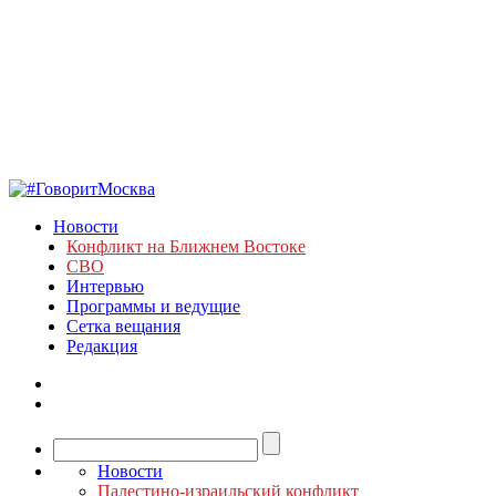
Новости
Конфликт на Ближнем Востоке
СВО
Интервью
Программы и ведущие
Сетка вещания
Редакция
Новости
Палестино-израильский конфликт