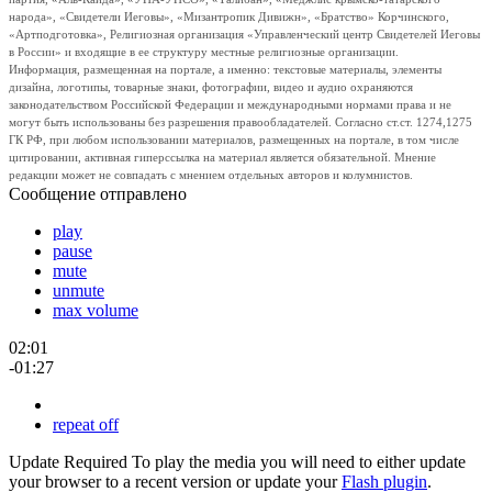
народа», «Свидетели Иеговы», «Мизантропик Дивижн», «Братство» Корчинского,
«Артподготовка», Религиозная организация «Управленческий центр Свидетелей Иеговы
в России» и входящие в ее структуру местные религиозные организации.
Информация, размещенная на портале, а именно: текстовые материалы, элементы
дизайна, логотипы, товарные знаки, фотографии, видео и аудио охраняются
законодательством Российской Федерации и международными нормами права и не
могут быть использованы без разрешения правообладателей. Согласно ст.ст. 1274,1275
ГК РФ, при любом использовании материалов, размещенных на портале, в том числе
цитировании, активная гиперссылка на материал является обязательной. Мнение
редакции может не совпадать с мнением отдельных авторов и колумнистов.
Сообщение отправлено
play
pause
mute
unmute
max volume
02:01
-01:27
repeat off
Update Required
To play the media you will need to either update
your browser to a recent version or update your
Flash plugin
.