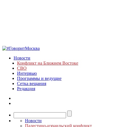
Новости
Конфликт на Ближнем Востоке
СВО
Интервью
Программы и ведущие
Сетка вещания
Редакция
Новости
Палестино-израильский конфликт