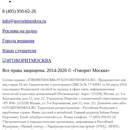
8 (495) 950-62-26
info@govoritmoskva.ru
Реклама на радио
Города вещания
Наши слушатели
Все права защищены. 2014-2026 © «Говорит Москва»
Сетевое издание «ГОВОРИТМОСКВА.РУ/GOVORITMOSKVA.RU». Предназначено для
лиц старше 16 лет. Свидетельство о регистрации СМИ Эл № 77-64961 от 04 марта 2016
года выдано Федеральной службой по надзору в сфере связи, информационных
технологий и массовых коммуникаций (Роскомнадзор). Адрес: 123298, Москва, ул. 3-я
Хорошевская, дом 12, пом. 22. Учредитель Общество с ограниченной ответственностью
«РУ ФМ» (123298 Москва, ул. 3-я Хорошевская, дом 12, пом. 22). Доменное имя сайта
GOVORITMOSKVA.RU. Территория распространения – Российская Федерация и
зарубежные страны. Языки: русский и английский. Главный редактор Бабаян Роман
Георгиевич. Email: info@govoritmoskva.ru. Номер телефона: +7 (495) 950-62-26
*Экстремистские и террористические организации, запрещенные в Российской
Федерации: «Правый сектор», «Украинская повстанческая армия» (УПА), «ИГИЛ»,