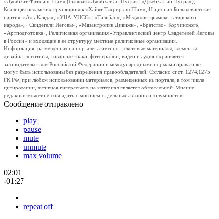
«Джабхат Фатх аш-Шам» (бывшая «Джабхат ан-Нусра», «Джебхат ан-Нусра»),
Коалиция исламских группировок «Хайят Тахрир аш-Шам», Национал-Большевистская
партия, «Аль-Каида», «УНА-УНСО», «Талибан», «Меджлис крымско-татарского
народа», «Свидетели Иеговы», «Мизантропик Дивижн», «Братство» Корчинского,
«Артподготовка», Религиозная организация «Управленческий центр Свидетелей Иеговы
в России» и входящие в ее структуру местные религиозные организации.
Информация, размещенная на портале, а именно: текстовые материалы, элементы
дизайна, логотипы, товарные знаки, фотографии, видео и аудио охраняются
законодательством Российской Федерации и международными нормами права и не
могут быть использованы без разрешения правообладателей. Согласно ст.ст. 1274,1275
ГК РФ, при любом использовании материалов, размещенных на портале, в том числе
цитировании, активная гиперссылка на материал является обязательной. Мнение
редакции может не совпадать с мнением отдельных авторов и колумнистов.
Сообщение отправлено
play
pause
mute
unmute
max volume
02:01
-01:27
repeat off