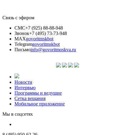
Связь с эфиром
СМС
+7 (925) 88-88-948
Звонок
+7 (495) 73-73-948
MAX
govoritmskbot
Telegram
govoritmskbot
Письмо
info@govoritmoskva.ru
Новости
Интервью
Программы и ведущие
Сетка вещания
Мобильное приложение
Мы в соцсетях
8 (495) 950-62-26