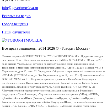
info@govoritmoskva.ru
Реклама на радио
Города вещания
Наши слушатели
Все права защищены. 2014-2026 © «Говорит Москва»
Сетевое издание «ГОВОРИТМОСКВА.РУ/GOVORITMOSKVA.RU». Предназначено для
лиц старше 16 лет. Свидетельство о регистрации СМИ Эл № 77-64961 от 04 марта 2016
года выдано Федеральной службой по надзору в сфере связи, информационных
технологий и массовых коммуникаций (Роскомнадзор). Адрес: 123298, Москва, ул. 3-я
Хорошевская, дом 12, пом. 22. Учредитель Общество с ограниченной ответственностью
«РУ ФМ» (123298 Москва, ул. 3-я Хорошевская, дом 12, пом. 22). Доменное имя сайта
GOVORITMOSKVA.RU. Территория распространения – Российская Федерация и
зарубежные страны. Языки: русский и английский. Главный редактор Бабаян Роман
Георгиевич. Email: info@govoritmoskva.ru. Номер телефона: +7 (495) 950-62-26
*Экстремистские и террористические организации, запрещенные в Российской
Федерации: «Правый сектор», «Украинская повстанческая армия» (УПА), «ИГИЛ»,
«Джабхат Фатх аш-Шам» (бывшая «Джабхат ан-Нусра», «Джебхат ан-Нусра»),
Коалиция исламских группировок «Хайят Тахрир аш-Шам», Национал-Большевистская
партия, «Аль-Каида», «УНА-УНСО», «Талибан», «Меджлис крымско-татарского