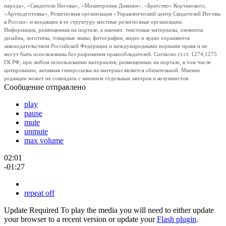
народа», «Свидетели Иеговы», «Мизантропик Дивижн», «Братство» Корчинского,
«Артподготовка», Религиозная организация «Управленческий центр Свидетелей Иеговы
в России» и входящие в ее структуру местные религиозные организации.
Информация, размещенная на портале, а именно: текстовые материалы, элементы
дизайна, логотипы, товарные знаки, фотографии, видео и аудио охраняются
законодательством Российской Федерации и международными нормами права и не
могут быть использованы без разрешения правообладателей. Согласно ст.ст. 1274,1275
ГК РФ, при любом использовании материалов, размещенных на портале, в том числе
цитировании, активная гиперссылка на материал является обязательной. Мнение
редакции может не совпадать с мнением отдельных авторов и колумнистов.
Сообщение отправлено
play
pause
mute
unmute
max volume
02:01
-01:27
repeat off
Update Required
To play the media you will need to either update
your browser to a recent version or update your
Flash plugin
.