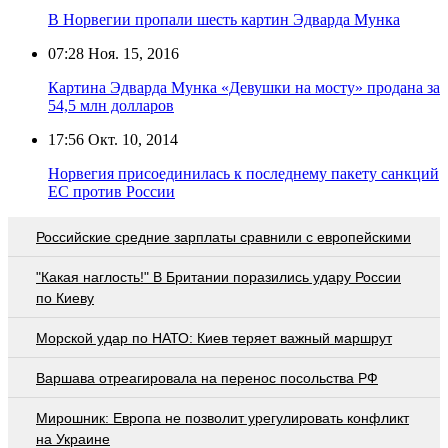
В Норвегии пропали шесть картин Эдварда Мунка
07:28
Ноя. 15, 2016
Картина Эдварда Мунка «Девушки на мосту» продана за
54,5 млн долларов
17:56
Окт. 10, 2014
Норвегия присоединилась к последнему пакету санкций
ЕС против России
Российские средние зарплаты сравнили с европейскими
"Какая наглость!" В Британии поразились удару России
по Киеву
Морской удар по НАТО: Киев теряет важный маршрут
Варшава отреагировала на перенос посольства РФ
Мирошник: Европа не позволит урегулировать конфликт
на Украине