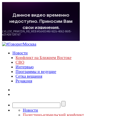
Новости
Конфликт на Ближнем Востоке
СВО
Интервью
Программы и ведущие
Сетка вещания
Редакция
Новости
Палестино-израильский конфликт