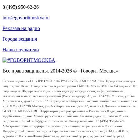
8 (495) 950-62-26
info@govoritmoskva.ru
Реклама на радио
Города вещания
Наши слушатели
Все права защищены. 2014-2026 © «Говорит Москва»
Сетевое издание «ГОВОРИТМОСКВА.РУ/GOVORITMOSKVA.RU». Предназначено для
лиц старше 16 лет. Свидетельство о регистрации СМИ Эл № 77-64961 от 04 марта 2016
года выдано Федеральной службой по надзору в сфере связи, информационных
технологий и массовых коммуникаций (Роскомнадзор). Адрес: 123298, Москва, ул. 3-я
Хорошевская, дом 12, пом. 22. Учредитель Общество с ограниченной ответственностью
«РУ ФМ» (123298 Москва, ул. 3-я Хорошевская, дом 12, пом. 22). Доменное имя сайта
GOVORITMOSKVA.RU. Территория распространения – Российская Федерация и
зарубежные страны. Языки: русский и английский. Главный редактор Бабаян Роман
Георгиевич. Email: info@govoritmoskva.ru. Номер телефона: +7 (495) 950-62-26
*Экстремистские и террористические организации, запрещенные в Российской
Федерации: «Правый сектор», «Украинская повстанческая армия» (УПА), «ИГИЛ»,
«Джабхат Фатх аш-Шам» (бывшая «Джабхат ан-Нусра», «Джебхат ан-Нусра»),