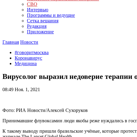
СВО
Интервью
Программы и ведущие
Сетка вещания
Редакция
Приложение
Главная
Новости
#говоритмосква
Коронавирус
Медицина
Вирусолог выразил недоверие терапии
08:49
Ноя. 1, 2021
Фото: РИА Новости/Алексей Сухоруков
Принимавшие флувоксамин люди якобы реже нуждались в гос
К такому выводу пришли бразильские учёные, которые протес
журнале The Lancet Global Health.