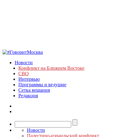
Новости
Конфликт на Ближнем Востоке
СВО
Интервью
Программы и ведущие
Сетка вещания
Редакция
Новости
Палестино-израильский конфликт