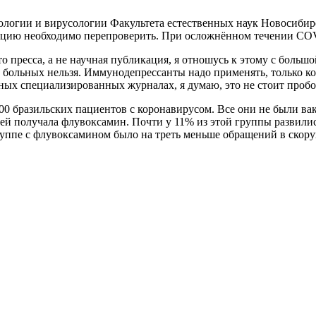
ологии и вирусологии Факультета естественных наук Новосибирс
рмацию необходимо перепроверить. При осложнённом течении C
это пресса, а не научная публикация, я отношусь к этому с боль
 больных нельзя. Иммунодепрессанты надо применять, только ког
х специализированных журналах, я думаю, это не стоит пробо
0 бразильских пациентов с коронавирусом. Все они не были вак
ней получала флувоксамин. Почти у 11% из этой группы развил
руппе с флувоксамином было на треть меньше обращений в скору