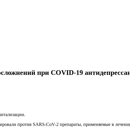
 осложнений при COVID-19 антидепресса
питализации.
тировали против SARS-CoV-2 препараты, применяемые в лечении