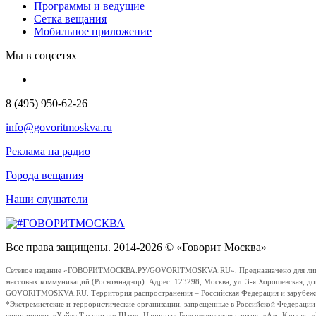
Программы и ведущие
Сетка вещания
Мобильное приложение
Мы в соцсетях
8 (495) 950-62-26
info@govoritmoskva.ru
Реклама на радио
Города вещания
Наши слушатели
Все права защищены. 2014-2026 © «Говорит Москва»
Сетевое издание «ГОВОРИТМОСКВА.РУ/GOVORITMOSKVA.RU». Предназначено для лиц стар
массовых коммуникаций (Роскомнадзор). Адрес: 123298, Москва, ул. 3-я Хорошевская, д
GOVORITMOSKVA.RU. Территория распространения – Российская Федерация и зарубежные с
*Экстремистские и террористические организации, запрещенные в Российской Федераци
группировок «Хайят Тахрир аш-Шам», Национал-Большевистская партия, «Аль-Каида», 