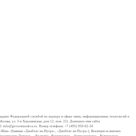
дано Федеральной службой по надзору в сфере связи, информационных технологий и
сква, ул. 3-я Хорошевская, дом 12, пом. 22). Доменное имя сайта
 info@govoritmoskva.ru. Номер телефона: +7 (495) 950-62-26
ш-Шам» (бывшая «Джабхат ан-Нусра», «Джебхат ан-Нусра»), Коалиция исламских
изантропик Дивижн», «Братство» Корчинского, «Артподготовка», Религиозная