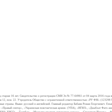
ше 16 лет. Свидетельство о регистрации СМИ Эл № 77-64961 от 04 марта 2016 года вы
ом 12, пом. 22. Учредитель Общество с ограниченной ответственностью «РУ ФМ» (123298 Мо
траны. Языки: русский и английский. Главный редактор Бабаян Роман Георгиевич. Email:
и: «Правый сектор», «Украинская повстанческая армия» (УПА), «ИГИЛ», «Джабхат Фатх а
«УНА-УНСО», «Талибан», «Меджлис крымско-татарского народа», «Свидетели Иеговы», «М