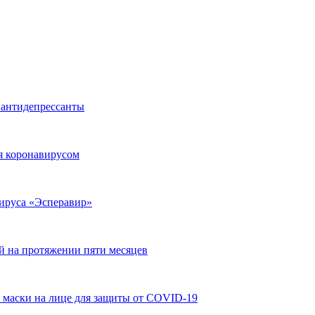
 антидепрессанты
ия коронавирусом
вируса «Эсперавир»
й на протяжении пяти месяцев
 маски на лице для защиты от COVID-19