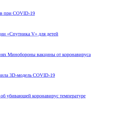
ов при COVID-19
ии «Спутника V» для детей
ниях Минобороны вакцины от коронавируса
авила 3D-модель COVID-19
я об убивающей коронавирус температуре