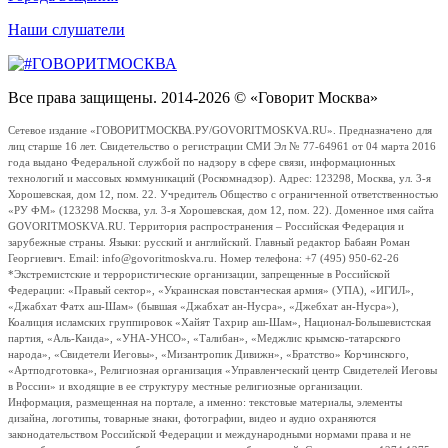
Наши слушатели
Все права защищены. 2014-2026 © «Говорит Москва»
Сетевое издание «ГОВОРИТМОСКВА.РУ/GOVORITMOSKVA.RU». Предназначено для
лиц старше 16 лет. Свидетельство о регистрации СМИ Эл № 77-64961 от 04 марта 2016
года выдано Федеральной службой по надзору в сфере связи, информационных
технологий и массовых коммуникаций (Роскомнадзор). Адрес: 123298, Москва, ул. 3-я
Хорошевская, дом 12, пом. 22. Учредитель Общество с ограниченной ответственностью
«РУ ФМ» (123298 Москва, ул. 3-я Хорошевская, дом 12, пом. 22). Доменное имя сайта
GOVORITMOSKVA.RU. Территория распространения – Российская Федерация и
зарубежные страны. Языки: русский и английский. Главный редактор Бабаян Роман
Георгиевич. Email: info@govoritmoskva.ru. Номер телефона: +7 (495) 950-62-26
*Экстремистские и террористические организации, запрещенные в Российской
Федерации: «Правый сектор», «Украинская повстанческая армия» (УПА), «ИГИЛ»,
«Джабхат Фатх аш-Шам» (бывшая «Джабхат ан-Нусра», «Джебхат ан-Нусра»),
Коалиция исламских группировок «Хайят Тахрир аш-Шам», Национал-Большевистская
партия, «Аль-Каида», «УНА-УНСО», «Талибан», «Меджлис крымско-татарского
народа», «Свидетели Иеговы», «Мизантропик Дивижн», «Братство» Корчинского,
«Артподготовка», Религиозная организация «Управленческий центр Свидетелей Иеговы
в России» и входящие в ее структуру местные религиозные организации.
Информация, размещенная на портале, а именно: текстовые материалы, элементы
дизайна, логотипы, товарные знаки, фотографии, видео и аудио охраняются
законодательством Российской Федерации и международными нормами права и не