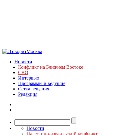
Новости
Конфликт на Ближнем Востоке
СВО
Интервью
Программы и ведущие
Сетка вещания
Редакция
Новости
Палестино-израильский конфликт