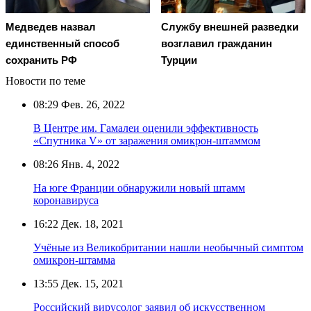
Медведев назвал
Службу внешней разведки
единственный способ
возглавил гражданин
сохранить РФ
Турции
Новости по теме
08:29
Фев. 26, 2022
В Центре им. Гамалеи оценили эффективность
«Спутника V» от заражения омикрон-штаммом
08:26
Янв. 4, 2022
На юге Франции обнаружили новый штамм
коронавируса
16:22
Дек. 18, 2021
Учёные из Великобритании нашли необычный симптом
омикрон-штамма
13:55
Дек. 15, 2021
Российский вирусолог заявил об искусственном