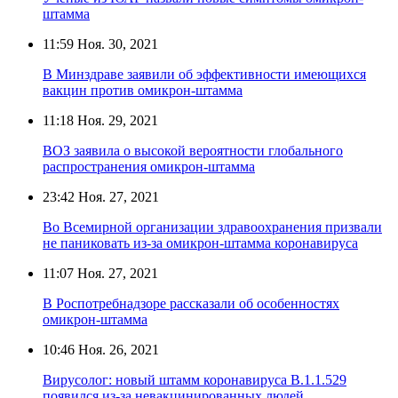
штамма
11:59
Ноя. 30, 2021
В Минздраве заявили об эффективности имеющихся
вакцин против омикрон-штамма
11:18
Ноя. 29, 2021
ВОЗ заявила о высокой вероятности глобального
распространения омикрон-штамма
23:42
Ноя. 27, 2021
Во Всемирной организации здравоохранения призвали
не паниковать из-за омикрон-штамма коронавируса
11:07
Ноя. 27, 2021
В Роспотребнадзоре рассказали об особенностях
омикрон-штамма
10:46
Ноя. 26, 2021
Вирусолог: новый штамм коронавируса B.1.1.529
появился из-за невакцинированных людей