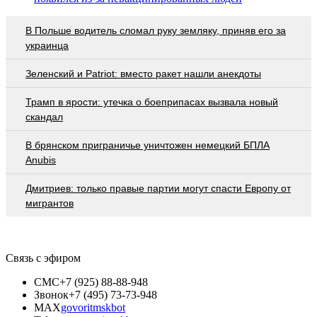
В Польше водитель сломал руку земляку, приняв его за
украинца
Зеленский и Patriot: вместо ракет нашли анекдоты
Трамп в ярости: утечка о боеприпасах вызвала новый
скандал
В брянском приграничье уничтожен немецкий БПЛА
Anubis
Дмитриев: только правые партии могут спасти Европу от
мигрантов
Связь с эфиром
СМС
+7 (925) 88-88-948
Звонок
+7 (495) 73-73-948
MAX
govoritmskbot