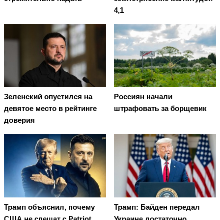
4,1
Зеленский опустился на
Россиян начали
девятое место в рейтинге
штрафовать за борщевик
доверия
Трамп объяснил, почему
Трамп: Байден передал
США не спешат с Patriot
Украине достаточно