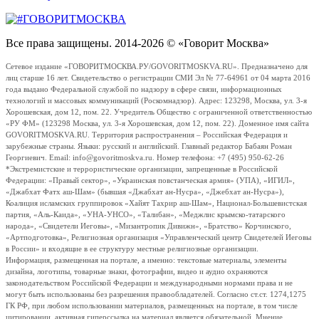
Все права защищены. 2014-2026 © «Говорит Москва»
Сетевое издание «ГОВОРИТМОСКВА.РУ/GOVORITMOSKVA.RU». Предназначено для
лиц старше 16 лет. Свидетельство о регистрации СМИ Эл № 77-64961 от 04 марта 2016
года выдано Федеральной службой по надзору в сфере связи, информационных
технологий и массовых коммуникаций (Роскомнадзор). Адрес: 123298, Москва, ул. 3-я
Хорошевская, дом 12, пом. 22. Учредитель Общество с ограниченной ответственностью
«РУ ФМ» (123298 Москва, ул. 3-я Хорошевская, дом 12, пом. 22). Доменное имя сайта
GOVORITMOSKVA.RU. Территория распространения – Российская Федерация и
зарубежные страны. Языки: русский и английский. Главный редактор Бабаян Роман
Георгиевич. Email: info@govoritmoskva.ru. Номер телефона: +7 (495) 950-62-26
*Экстремистские и террористические организации, запрещенные в Российской
Федерации: «Правый сектор», «Украинская повстанческая армия» (УПА), «ИГИЛ»,
«Джабхат Фатх аш-Шам» (бывшая «Джабхат ан-Нусра», «Джебхат ан-Нусра»),
Коалиция исламских группировок «Хайят Тахрир аш-Шам», Национал-Большевистская
партия, «Аль-Каида», «УНА-УНСО», «Талибан», «Меджлис крымско-татарского
народа», «Свидетели Иеговы», «Мизантропик Дивижн», «Братство» Корчинского,
«Артподготовка», Религиозная организация «Управленческий центр Свидетелей Иеговы
в России» и входящие в ее структуру местные религиозные организации.
Информация, размещенная на портале, а именно: текстовые материалы, элементы
дизайна, логотипы, товарные знаки, фотографии, видео и аудио охраняются
законодательством Российской Федерации и международными нормами права и не
могут быть использованы без разрешения правообладателей. Согласно ст.ст. 1274,1275
ГК РФ, при любом использовании материалов, размещенных на портале, в том числе
цитировании, активная гиперссылка на материал является обязательной. Мнение