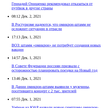
Геннадий Онищенко рекомендовал отказаться от
путёвок в другие страны
08:12
Дек. 2, 2021
В Ростуризме надеются, что омикрон-штамм не
осложнит ситуацию в отрасли
17:13
Дек. 1, 2021
ВОЗ: штамм «омикрон» не потребует создания новых
вакцин
14:57
Дек. 1, 2021
В Совете Федерации россиян призвали с
осторожностью планировать поездки на Новый год
13:46
Дек. 1, 2021
В Дании омикрон-штамм выявили у мужчины,
посетившего концерт с 2 тыс. зрителей
07:55
Дек. 1, 2021
Учёные из ЮАР назвали новые симптомы омикрон-