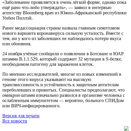
«Заболевание проявляется в очень лёгкой форме, однако пока
ещё рано что-либо утверждать», — заявил в интервью
агентству Bloomberg врач из Южно-Африканской республики
Унбен Пиллэй.
Ранее медассоциация страны назвала главным симптомом
нового варианта коронавируса сильную усталость. Вместе с
тем, ни у кого из заболевших не наблюдалось потери вкуса
или обоняния.
24 ноября учёные сообщили о появлении в Ботсване и ЮАР
штамма B.1.1.529, который содержит 32 мутации в S-белке,
необходимом патогену для заражения клеток.
По мнению исследователей, многие из новых изменений в
геноме этого вируса указывают на высокую
трансмиссивность и устойчивость к защитным антителам
переболевших и привитых. Специалисты предполагают, что
омикрон-штамм изначально развился в организме человека с
ослабленным иммунитетом — вероятно, больного СПИДом
или ВИЧ-инфицированного.
Версия для печати
Все новости