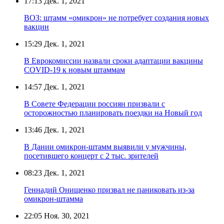
17:13
Дек. 1, 2021
ВОЗ: штамм «омикрон» не потребует создания новых
вакцин
15:29
Дек. 1, 2021
В Еврокомиссии назвали сроки адаптации вакцины
COVID-19 к новым штаммам
14:57
Дек. 1, 2021
В Совете Федерации россиян призвали с
осторожностью планировать поездки на Новый год
13:46
Дек. 1, 2021
В Дании омикрон-штамм выявили у мужчины,
посетившего концерт с 2 тыс. зрителей
08:23
Дек. 1, 2021
Геннадий Онищенко призвал не паниковать из-за
омикрон-штамма
22:05
Ноя. 30, 2021