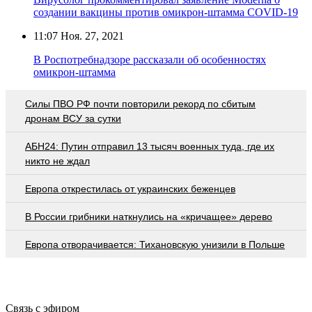
создании вакцины против омикрон-штамма COVID-19
11:07
Ноя. 27, 2021
В Роспотребнадзоре рассказали об особенностях
омикрон-штамма
Cилы ПВО РФ почти повторили рекорд по сбитым
дронам ВСУ за сутки
АБН24: Путин отправил 13 тысяч военных туда, где их
никто не ждал
Европа открестилась от украинских беженцев
В России грибники наткнулись на «кричащее» дерево
Европа отворачивается: Тихановскую унизили в Польше
Связь с эфиром