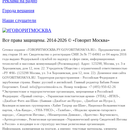
Реклама на радио
Города вещания
Наши слушатели
Все права защищены. 2014-2026 © «Говорит Москва»
Сетевое издание «ГОВОРИТМОСКВА.РУ/GOVORITMOSKVA.RU». Предназначено для
лиц старше 16 лет. Свидетельство о регистрации СМИ Эл № 77-64961 от 04 марта 2016
года выдано Федеральной службой по надзору в сфере связи, информационных
технологий и массовых коммуникаций (Роскомнадзор). Адрес: 123298, Москва, ул. 3-я
Хорошевская, дом 12, пом. 22. Учредитель Общество с ограниченной ответственностью
«РУ ФМ» (123298 Москва, ул. 3-я Хорошевская, дом 12, пом. 22). Доменное имя сайта
GOVORITMOSKVA.RU. Территория распространения – Российская Федерация и
зарубежные страны. Языки: русский и английский. Главный редактор Бабаян Роман
Георгиевич. Email: info@govoritmoskva.ru. Номер телефона: +7 (495) 950-62-26
*Экстремистские и террористические организации, запрещенные в Российской
Федерации: «Правый сектор», «Украинская повстанческая армия» (УПА), «ИГИЛ»,
«Джабхат Фатх аш-Шам» (бывшая «Джабхат ан-Нусра», «Джебхат ан-Нусра»),
Коалиция исламских группировок «Хайят Тахрир аш-Шам», Национал-Большевистская
партия, «Аль-Каида», «УНА-УНСО», «Талибан», «Меджлис крымско-татарского
народа», «Свидетели Иеговы», «Мизантропик Дивижн», «Братство» Корчинского,
«Артподготовка», Религиозная организация «Управленческий центр Свидетелей Иеговы
в России» и входящие в ее структуру местные религиозные организации.
Информация, размещенная на портале, а именно: текстовые материалы, элементы