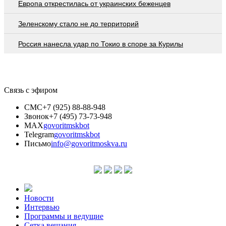
Европа открестилась от украинских беженцев
Зеленскому стало не до территорий
Россия нанесла удар по Токио в споре за Курилы
Связь с эфиром
СМС
+7 (925) 88-88-948
Звонок
+7 (495) 73-73-948
MAX
govoritmskbot
Telegram
govoritmskbot
Письмо
info@govoritmoskva.ru
Новости
Интервью
Программы и ведущие
Сетка вещания