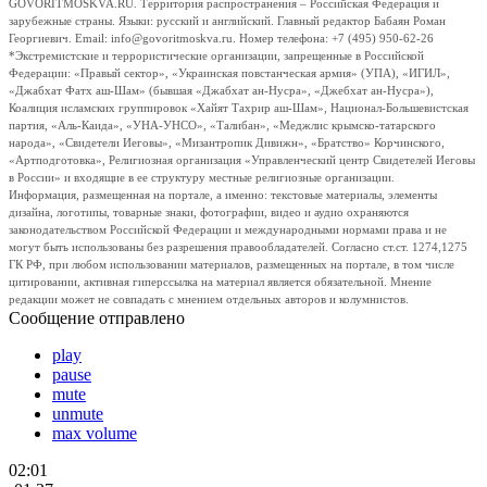
GOVORITMOSKVA.RU. Территория распространения – Российская Федерация и
зарубежные страны. Языки: русский и английский. Главный редактор Бабаян Роман
Георгиевич. Email: info@govoritmoskva.ru. Номер телефона: +7 (495) 950-62-26
*Экстремистские и террористические организации, запрещенные в Российской
Федерации: «Правый сектор», «Украинская повстанческая армия» (УПА), «ИГИЛ»,
«Джабхат Фатх аш-Шам» (бывшая «Джабхат ан-Нусра», «Джебхат ан-Нусра»),
Коалиция исламских группировок «Хайят Тахрир аш-Шам», Национал-Большевистская
партия, «Аль-Каида», «УНА-УНСО», «Талибан», «Меджлис крымско-татарского
народа», «Свидетели Иеговы», «Мизантропик Дивижн», «Братство» Корчинского,
«Артподготовка», Религиозная организация «Управленческий центр Свидетелей Иеговы
в России» и входящие в ее структуру местные религиозные организации.
Информация, размещенная на портале, а именно: текстовые материалы, элементы
дизайна, логотипы, товарные знаки, фотографии, видео и аудио охраняются
законодательством Российской Федерации и международными нормами права и не
могут быть использованы без разрешения правообладателей. Согласно ст.ст. 1274,1275
ГК РФ, при любом использовании материалов, размещенных на портале, в том числе
цитировании, активная гиперссылка на материал является обязательной. Мнение
редакции может не совпадать с мнением отдельных авторов и колумнистов.
Сообщение отправлено
play
pause
mute
unmute
max volume
02:01