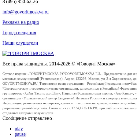
8 (495) 950-62-26
info@govoritmoskva.ru
Реклама на радио
Города вещания
Наши слушатели
Все права защищены. 2014-2026 © «Говорит Москва»
Сетевое издание «ГОВОРИТМОСКВА.РУ/GOVORITMOSKVA.RU». Предназначено для лиц стар
массовых коммуникаций (Роскомнадзор). Адрес: 123298, Москва, ул. 3-я Хорошевская, д
GOVORITMOSKVA.RU. Территория распространения – Российская Федерация и зарубежные с
*Экстремистские и террористические организации, запрещенные в Российской Федераци
группировок «Хайят Тахрир аш-Шам», Национал-Большевистская партия, «Аль-Каида», 
организация «Управленческий центр Свидетелей Иеговы в России» и входящие в ее струк
Информация, размещенная на портале, а именно: текстовые материалы, элементы дизайна
разрешения правообладателей. Согласно ст.ст. 1274,1275 ГК РФ, при любом использовани
отдельных авторов и колумнистов.
Сообщение отправлено
play
pause