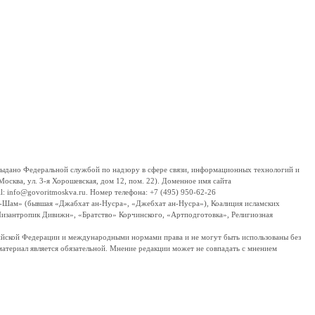
дано Федеральной службой по надзору в сфере связи, информационных технологий и
сква, ул. 3-я Хорошевская, дом 12, пом. 22). Доменное имя сайта
 info@govoritmoskva.ru. Номер телефона: +7 (495) 950-62-26
ш-Шам» (бывшая «Джабхат ан-Нусра», «Джебхат ан-Нусра»), Коалиция исламских
изантропик Дивижн», «Братство» Корчинского, «Артподготовка», Религиозная
ссийской Федерации и международными нормами права и не могут быть использованы без
материал является обязательной. Мнение редакции может не совпадать с мнением