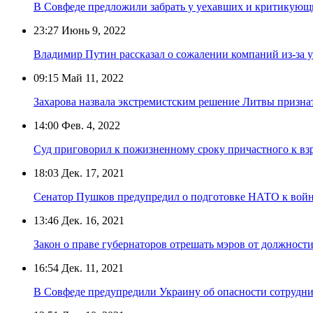
В Совфеде предложили забрать у уехавших и критикую
23:27
Июнь 9, 2022
Владимир Путин рассказал о сожалении компаний из-за у
09:15
Май 11, 2022
Захарова назвала экстремистским решение Литвы призна
14:00
Фев. 4, 2022
Суд приговорил к пожизненному сроку причастного к вз
18:03
Дек. 17, 2021
Сенатор Пушков предупредил о подготовке НАТО к войн
13:46
Дек. 16, 2021
Закон о праве губернаторов отрешать мэров от должности
16:54
Дек. 11, 2021
В Совфеде предупредили Украину об опасности сотрудн