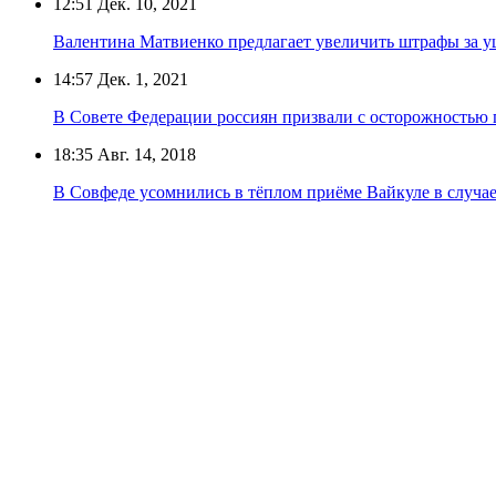
12:51
Дек. 10, 2021
Валентина Матвиенко предлагает увеличить штрафы за у
14:57
Дек. 1, 2021
В Совете Федерации россиян призвали с осторожностью 
18:35
Авг. 14, 2018
В Совфеде усомнились в тёплом приёме Вайкуле в случае