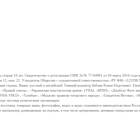
ше 16 лет. Свидетельство о регистрации СМИ Эл № 77-64961 от 04 марта 2016 года вы
ом 12, пом. 22. Учредитель Общество с ограниченной ответственностью «РУ ФМ» (123298 Мо
траны. Языки: русский и английский. Главный редактор Бабаян Роман Георгиевич. Email:
и: «Правый сектор», «Украинская повстанческая армия» (УПА), «ИГИЛ», «Джабхат Фатх а
«УНА-УНСО», «Талибан», «Меджлис крымско-татарского народа», «Свидетели Иеговы», «М
туру местные религиозные организации.
, логотипы, товарные знаки, фотографии, видео и аудио охраняются законодательством Ро
и материалов, размещенных на портале, в том числе цитировании, активная гиперссылка на 