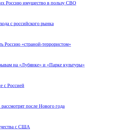
щих Россию имущество в пользу СВО
хода с российского рынка
ть Россию «страной-террористом»
рывам на «Лубянке» и «Парке культуры»
е с Россией
 рассмотрят после Нового года
ичества с США