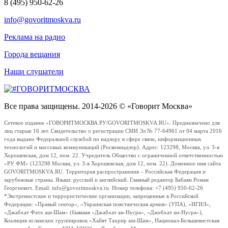
8 (495) 950-62-26
info@govoritmoskva.ru
Реклама на радио
Города вещания
Наши слушатели
Все права защищены. 2014-2026 © «Говорит Москва»
Сетевое издание «ГОВОРИТМОСКВА.РУ/GOVORITMOSKVA.RU». Предназначено для
лиц старше 16 лет. Свидетельство о регистрации СМИ Эл № 77-64961 от 04 марта 2016
года выдано Федеральной службой по надзору в сфере связи, информационных
технологий и массовых коммуникаций (Роскомнадзор). Адрес: 123298, Москва, ул. 3-я
Хорошевская, дом 12, пом. 22. Учредитель Общество с ограниченной ответственностью
«РУ ФМ» (123298 Москва, ул. 3-я Хорошевская, дом 12, пом. 22). Доменное имя сайта
GOVORITMOSKVA.RU. Территория распространения – Российская Федерация и
зарубежные страны. Языки: русский и английский. Главный редактор Бабаян Роман
Георгиевич. Email: info@govoritmoskva.ru. Номер телефона: +7 (495) 950-62-26
*Экстремистские и террористические организации, запрещенные в Российской
Федерации: «Правый сектор», «Украинская повстанческая армия» (УПА), «ИГИЛ»,
«Джабхат Фатх аш-Шам» (бывшая «Джабхат ан-Нусра», «Джебхат ан-Нусра»),
Коалиция исламских группировок «Хайят Тахрир аш-Шам», Национал-Большевистская