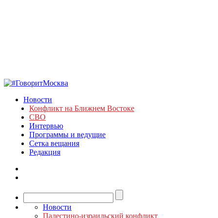
Новости
Конфликт на Ближнем Востоке
СВО
Интервью
Программы и ведущие
Сетка вещания
Редакция
Новости
Палестино-израильский конфликт