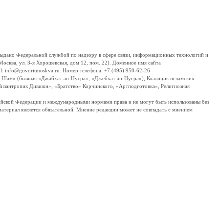
дано Федеральной службой по надзору в сфере связи, информационных технологий и
сква, ул. 3-я Хорошевская, дом 12, пом. 22). Доменное имя сайта
 info@govoritmoskva.ru. Номер телефона: +7 (495) 950-62-26
ш-Шам» (бывшая «Джабхат ан-Нусра», «Джебхат ан-Нусра»), Коалиция исламских
изантропик Дивижн», «Братство» Корчинского, «Артподготовка», Религиозная
ссийской Федерации и международными нормами права и не могут быть использованы без
материал является обязательной. Мнение редакции может не совпадать с мнением