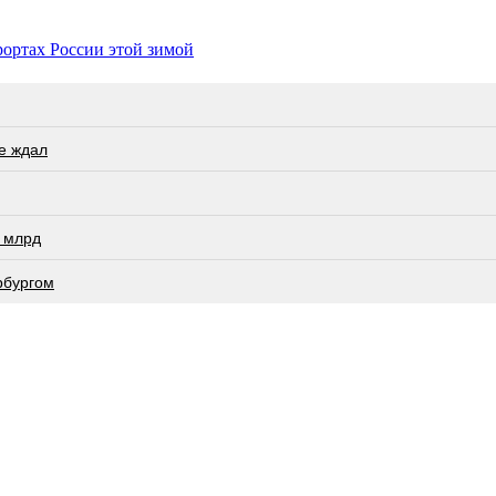
ортах России этой зимой
не ждал
 млрд
рбургом