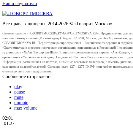
Наши слушатели
Все права защищены. 2014-2026 © «Говорит Москва»
Сетевое издание «ГОВОРИТМОСКВА.РУ/GOVORITMOSKVA.RU». Предназначено для лиц стар
массовых коммуникаций (Роскомнадзор). Адрес: 123298, Москва, ул. 3-я Хорошевская, д
GOVORITMOSKVA.RU. Территория распространения – Российская Федерация и зарубежные с
*Экстремистские и террористические организации, запрещенные в Российской Федераци
группировок «Хайят Тахрир аш-Шам», Национал-Большевистская партия, «Аль-Каида», 
организация «Управленческий центр Свидетелей Иеговы в России» и входящие в ее струк
Информация, размещенная на портале, а именно: текстовые материалы, элементы дизайна
разрешения правообладателей. Согласно ст.ст. 1274,1275 ГК РФ, при любом использовани
отдельных авторов и колумнистов.
Сообщение отправлено
play
pause
mute
unmute
max volume
02:01
-01:27