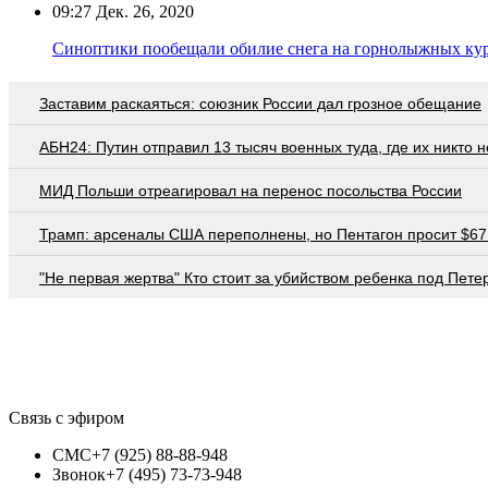
09:27
Дек. 26, 2020
Синоптики пообещали обилие снега на горнолыжных кур
Заставим раскаяться: союзник России дал грозное обещание
АБН24: Путин отправил 13 тысяч военных туда, где их никто 
МИД Польши отреагировал на перенос посольства России
Трамп: арсеналы США переполнены, но Пентагон просит $67
"Не первая жертва" Кто стоит за убийством ребенка под Пете
Связь с эфиром
СМС
+7 (925) 88-88-948
Звонок
+7 (495) 73-73-948