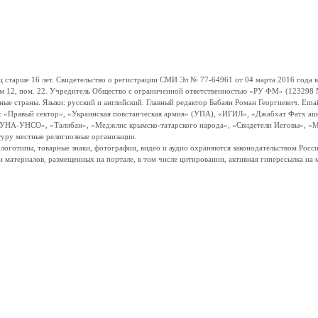
ше 16 лет. Свидетельство о регистрации СМИ Эл № 77-64961 от 04 марта 2016 года вы
ом 12, пом. 22. Учредитель Общество с ограниченной ответственностью «РУ ФМ» (123298 Мо
траны. Языки: русский и английский. Главный редактор Бабаян Роман Георгиевич. Email:
и: «Правый сектор», «Украинская повстанческая армия» (УПА), «ИГИЛ», «Джабхат Фатх а
«УНА-УНСО», «Талибан», «Меджлис крымско-татарского народа», «Свидетели Иеговы», «М
туру местные религиозные организации.
, логотипы, товарные знаки, фотографии, видео и аудио охраняются законодательством Ро
и материалов, размещенных на портале, в том числе цитировании, активная гиперссылка на 