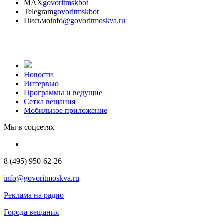
MAX
govoritmskbot
Telegram
govoritmskbot
Письмо
info@govoritmoskva.ru
Новости
Интервью
Программы и ведущие
Сетка вещания
Мобильное приложение
Мы в соцсетях
8 (495) 950-62-26
info@govoritmoskva.ru
Реклама на радио
Города вещания