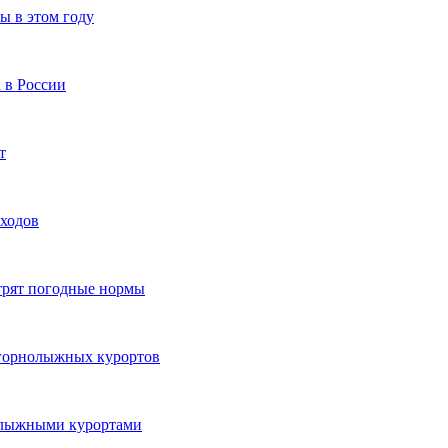
ы в этом году
 в России
т
оходов
трят погодные нормы
 горнолыжных курортов
олыжными курортами