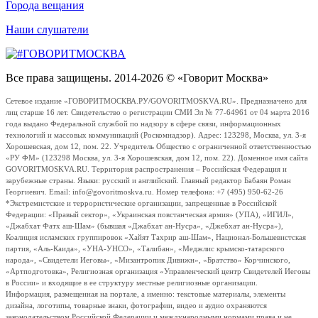
Города вещания
Наши слушатели
Все права защищены. 2014-2026 © «Говорит Москва»
Сетевое издание «ГОВОРИТМОСКВА.РУ/GOVORITMOSKVA.RU». Предназначено для
лиц старше 16 лет. Свидетельство о регистрации СМИ Эл № 77-64961 от 04 марта 2016
года выдано Федеральной службой по надзору в сфере связи, информационных
технологий и массовых коммуникаций (Роскомнадзор). Адрес: 123298, Москва, ул. 3-я
Хорошевская, дом 12, пом. 22. Учредитель Общество с ограниченной ответственностью
«РУ ФМ» (123298 Москва, ул. 3-я Хорошевская, дом 12, пом. 22). Доменное имя сайта
GOVORITMOSKVA.RU. Территория распространения – Российская Федерация и
зарубежные страны. Языки: русский и английский. Главный редактор Бабаян Роман
Георгиевич. Email: info@govoritmoskva.ru. Номер телефона: +7 (495) 950-62-26
*Экстремистские и террористические организации, запрещенные в Российской
Федерации: «Правый сектор», «Украинская повстанческая армия» (УПА), «ИГИЛ»,
«Джабхат Фатх аш-Шам» (бывшая «Джабхат ан-Нусра», «Джебхат ан-Нусра»),
Коалиция исламских группировок «Хайят Тахрир аш-Шам», Национал-Большевистская
партия, «Аль-Каида», «УНА-УНСО», «Талибан», «Меджлис крымско-татарского
народа», «Свидетели Иеговы», «Мизантропик Дивижн», «Братство» Корчинского,
«Артподготовка», Религиозная организация «Управленческий центр Свидетелей Иеговы
в России» и входящие в ее структуру местные религиозные организации.
Информация, размещенная на портале, а именно: текстовые материалы, элементы
дизайна, логотипы, товарные знаки, фотографии, видео и аудио охраняются
законодательством Российской Федерации и международными нормами права и не