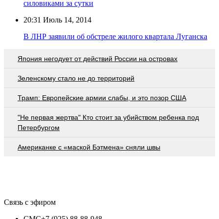
силовиками за сутки
20:31
Июль 14, 2014
В ЛНР заявили об обстреле жилого квартала Луганска
Япония негодует от действий России на островах
Зеленскому стало не до территорий
Трамп: Европейские армии слабы, и это позор США
"Не первая жертва" Кто стоит за убийством ребенка под
Петербургом
Американке с «маской Бэтмена» сняли швы
Связь с эфиром
СМС
+7 (925) 88-88-948