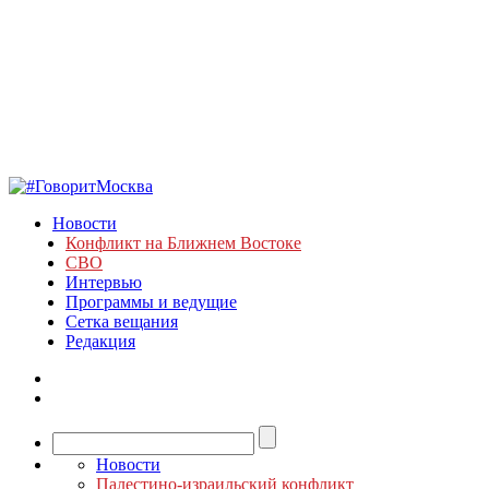
Новости
Конфликт на Ближнем Востоке
СВО
Интервью
Программы и ведущие
Сетка вещания
Редакция
Новости
Палестино-израильский конфликт