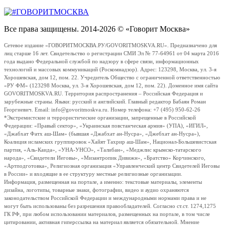
Все права защищены. 2014-2026 © «Говорит Москва»
Сетевое издание «ГОВОРИТМОСКВА.РУ/GOVORITMOSKVA.RU». Предназначено для
лиц старше 16 лет. Свидетельство о регистрации СМИ Эл № 77-64961 от 04 марта 2016
года выдано Федеральной службой по надзору в сфере связи, информационных
технологий и массовых коммуникаций (Роскомнадзор). Адрес: 123298, Москва, ул. 3-я
Хорошевская, дом 12, пом. 22. Учредитель Общество с ограниченной ответственностью
«РУ ФМ» (123298 Москва, ул. 3-я Хорошевская, дом 12, пом. 22). Доменное имя сайта
GOVORITMOSKVA.RU. Территория распространения – Российская Федерация и
зарубежные страны. Языки: русский и английский. Главный редактор Бабаян Роман
Георгиевич. Email: info@govoritmoskva.ru. Номер телефона: +7 (495) 950-62-26
*Экстремистские и террористические организации, запрещенные в Российской
Федерации: «Правый сектор», «Украинская повстанческая армия» (УПА), «ИГИЛ»,
«Джабхат Фатх аш-Шам» (бывшая «Джабхат ан-Нусра», «Джебхат ан-Нусра»),
Коалиция исламских группировок «Хайят Тахрир аш-Шам», Национал-Большевистская
партия, «Аль-Каида», «УНА-УНСО», «Талибан», «Меджлис крымско-татарского
народа», «Свидетели Иеговы», «Мизантропик Дивижн», «Братство» Корчинского,
«Артподготовка», Религиозная организация «Управленческий центр Свидетелей Иеговы
в России» и входящие в ее структуру местные религиозные организации.
Информация, размещенная на портале, а именно: текстовые материалы, элементы
дизайна, логотипы, товарные знаки, фотографии, видео и аудио охраняются
законодательством Российской Федерации и международными нормами права и не
могут быть использованы без разрешения правообладателей. Согласно ст.ст. 1274,1275
ГК РФ, при любом использовании материалов, размещенных на портале, в том числе
цитировании, активная гиперссылка на материал является обязательной. Мнение