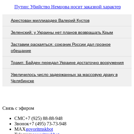
Путин: Убийство Немцова носит заказной характер
Арестован миллиардер Валерий Кустов
Зеленский: у Украины нет планов возвращать Крым
Заставим раскаяться: союзник России дал грозное
обещание
Трамп: Байден передал Украине достаточно вооружения
Увеличилось число задержанных за массовую драку в
Челябинске
Связь с эфиром
СМС
+7 (925) 88-88-948
Звонок
+7 (495) 73-73-948
MAX
govoritmskbot