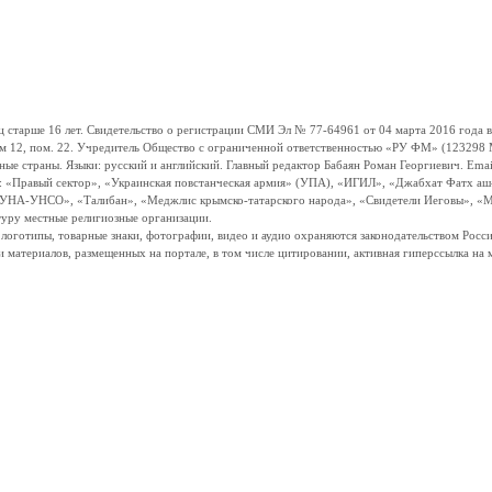
ше 16 лет. Свидетельство о регистрации СМИ Эл № 77-64961 от 04 марта 2016 года вы
ом 12, пом. 22. Учредитель Общество с ограниченной ответственностью «РУ ФМ» (123298 Мо
траны. Языки: русский и английский. Главный редактор Бабаян Роман Георгиевич. Email:
и: «Правый сектор», «Украинская повстанческая армия» (УПА), «ИГИЛ», «Джабхат Фатх а
«УНА-УНСО», «Талибан», «Меджлис крымско-татарского народа», «Свидетели Иеговы», «М
туру местные религиозные организации.
, логотипы, товарные знаки, фотографии, видео и аудио охраняются законодательством Ро
и материалов, размещенных на портале, в том числе цитировании, активная гиперссылка на 