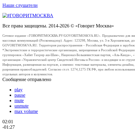
Наши слушатели
Все права защищены. 2014-2026 © «Говорит Москва»
Сетевое издание «ГОВОРИТМОСКВА.РУ/GOVORITMOSKVA.RU». Предназначено для лиц стар
массовых коммуникаций (Роскомнадзор). Адрес: 123298, Москва, ул. 3-я Хорошевская, д
GOVORITMOSKVA.RU. Территория распространения – Российская Федерация и зарубежные с
*Экстремистские и террористические организации, запрещенные в Российской Федераци
группировок «Хайят Тахрир аш-Шам», Национал-Большевистская партия, «Аль-Каида», 
организация «Управленческий центр Свидетелей Иеговы в России» и входящие в ее струк
Информация, размещенная на портале, а именно: текстовые материалы, элементы дизайна
разрешения правообладателей. Согласно ст.ст. 1274,1275 ГК РФ, при любом использовани
отдельных авторов и колумнистов.
Сообщение отправлено
play
pause
mute
unmute
max volume
02:01
-01:27