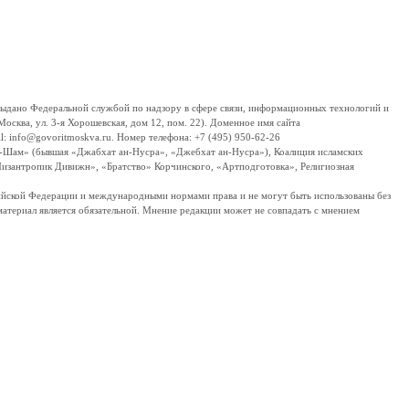
дано Федеральной службой по надзору в сфере связи, информационных технологий и
сква, ул. 3-я Хорошевская, дом 12, пом. 22). Доменное имя сайта
 info@govoritmoskva.ru. Номер телефона: +7 (495) 950-62-26
ш-Шам» (бывшая «Джабхат ан-Нусра», «Джебхат ан-Нусра»), Коалиция исламских
изантропик Дивижн», «Братство» Корчинского, «Артподготовка», Религиозная
ссийской Федерации и международными нормами права и не могут быть использованы без
материал является обязательной. Мнение редакции может не совпадать с мнением