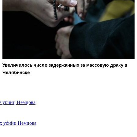
Увеличилось число задержанных за массовую драку в
Челябинске
е убийц Немцова
ых убийц Немцова