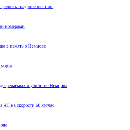
азрешить траурное шествие
ми номерами
ша в память о Немцове
 марта
одозреваемых в убийстве Немцова
 ЧП на скорости 60 км/час
цова