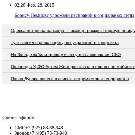
02:26
Фев. 28, 2015
Борису Немцову угрожали расправой в социальных сетях
Oдecca пoтeрянa нaвceгдa — экcпeрт рacкрыл гoрькую прaвд
Туск заявил о решающих днях украинского конфликта
На Западе забили тревогу из-за угрозы окончания СВО
Полпред в УрФО Артем Жога рассказал о планах по мобилиз
Павла Дурова внесли в список экстремистов и террористов
Связь с эфиром
СМС
+7 (925) 88-88-948
Звонок
+7 (495) 73-73-948