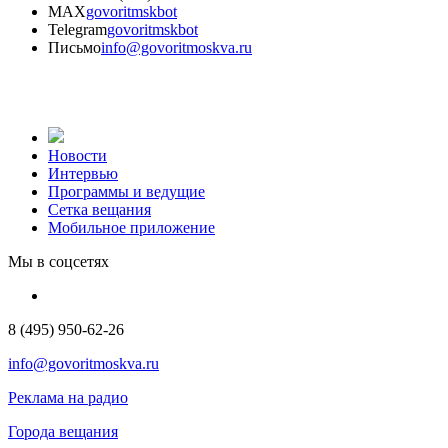
MAX
govoritmskbot
Telegram
govoritmskbot
Письмо
info@govoritmoskva.ru
Новости
Интервью
Программы и ведущие
Сетка вещания
Мобильное приложение
Мы в соцсетях
8 (495) 950-62-26
info@govoritmoskva.ru
Реклама на радио
Города вещания