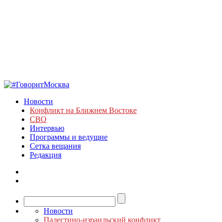
Новости
Конфликт на Ближнем Востоке
СВО
Интервью
Программы и ведущие
Сетка вещания
Редакция
Новости
Палестино-израильский конфликт