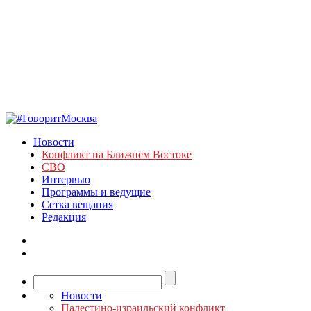
Новости
Конфликт на Ближнем Востоке
СВО
Интервью
Программы и ведущие
Сетка вещания
Редакция
Новости
Палестино-израильский конфликт