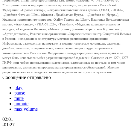
Георгиевич. Email: info@govoritmoskva.ru. Номер телефона: +7 (495) 950-62-26
*Экстремистские и террористические организации, запрещенные в Российской
Федерации: «Правый сектор», «Украинская повстанческая армия» (УПА), «ИГИЛ»,
«Джабхат Фатх аш-Шам» (бывшая «Джабхат ан-Нусра», «Джебхат ан-Нусра»),
Коалиция исламских группировок «Хайят Тахрир аш-Шам», Национал-Большевистская
партия, «Аль-Каида», «УНА-УНСО», «Талибан», «Меджлис крымско-татарского
народа», «Свидетели Иеговы», «Мизантропик Дивижн», «Братство» Корчинского,
«Артподготовка», Религиозная организация «Управленческий центр Свидетелей Иеговы
в России» и входящие в ее структуру местные религиозные организации.
Информация, размещенная на портале, а именно: текстовые материалы, элементы
дизайна, логотипы, товарные знаки, фотографии, видео и аудио охраняются
законодательством Российской Федерации и международными нормами права и не
могут быть использованы без разрешения правообладателей. Согласно ст.ст. 1274,1275
ГК РФ, при любом использовании материалов, размещенных на портале, в том числе
цитировании, активная гиперссылка на материал является обязательной. Мнение
редакции может не совпадать с мнением отдельных авторов и колумнистов.
Сообщение отправлено
play
pause
mute
unmute
max volume
02:01
-01:27