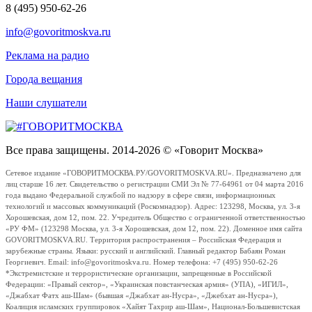
8 (495) 950-62-26
info@govoritmoskva.ru
Реклама на радио
Города вещания
Наши слушатели
Все права защищены. 2014-2026 © «Говорит Москва»
Сетевое издание «ГОВОРИТМОСКВА.РУ/GOVORITMOSKVA.RU». Предназначено для
лиц старше 16 лет. Свидетельство о регистрации СМИ Эл № 77-64961 от 04 марта 2016
года выдано Федеральной службой по надзору в сфере связи, информационных
технологий и массовых коммуникаций (Роскомнадзор). Адрес: 123298, Москва, ул. 3-я
Хорошевская, дом 12, пом. 22. Учредитель Общество с ограниченной ответственностью
«РУ ФМ» (123298 Москва, ул. 3-я Хорошевская, дом 12, пом. 22). Доменное имя сайта
GOVORITMOSKVA.RU. Территория распространения – Российская Федерация и
зарубежные страны. Языки: русский и английский. Главный редактор Бабаян Роман
Георгиевич. Email: info@govoritmoskva.ru. Номер телефона: +7 (495) 950-62-26
*Экстремистские и террористические организации, запрещенные в Российской
Федерации: «Правый сектор», «Украинская повстанческая армия» (УПА), «ИГИЛ»,
«Джабхат Фатх аш-Шам» (бывшая «Джабхат ан-Нусра», «Джебхат ан-Нусра»),
Коалиция исламских группировок «Хайят Тахрир аш-Шам», Национал-Большевистская