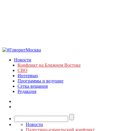
Новости
Конфликт на Ближнем Востоке
СВО
Интервью
Программы и ведущие
Сетка вещания
Редакция
Новости
Палестино-израильский конфликт