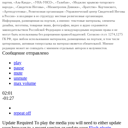
партия, «Аль-Каида», «УНА-УНСО», «Талибан», «Меджлис крымско-татарского
народа», «Свидетели Иеговы», «Мизантропик Дивижн», «Братство» Корчинского,
«Артподготовка», Религиозная организация «Управленческий центр Свидетелей Иеговы
в России» и входящие в ее структуру местные религиозные организации.
Информация, размещенная на портале, а именно: текстовые материалы, элементы
дизайна, логотипы, товарные знаки, фотографии, видео и аудио охраняются
законодательством Российской Федерации и международными нормами права и не
могут быть использованы без разрешения правообладателей. Согласно ст.ст. 1274,1275
ГК РФ, при любом использовании материалов, размещенных на портале, в том числе
цитировании, активная гиперссылка на материал является обязательной. Мнение
редакции может не совпадать с мнением отдельных авторов и колумнистов.
Сообщение отправлено
play
pause
mute
unmute
max volume
02:01
-01:27
repeat off
Update Required
To play the media you will need to either update
your browser to a recent version or update your
Flash plugin
.