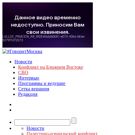
Новости
Конфликт на Ближнем Востоке
СВО
Интервью
Программы и ведущие
Сетка вещания
Редакция
Новости
Палестино-израильский конфликт