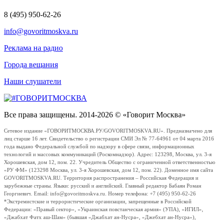
8 (495) 950-62-26
info@govoritmoskva.ru
Реклама на радио
Города вещания
Наши слушатели
Все права защищены. 2014-2026 © «Говорит Москва»
Сетевое издание «ГОВОРИТМОСКВА.РУ/GOVORITMOSKVA.RU». Предназначено для
лиц старше 16 лет. Свидетельство о регистрации СМИ Эл № 77-64961 от 04 марта 2016
года выдано Федеральной службой по надзору в сфере связи, информационных
технологий и массовых коммуникаций (Роскомнадзор). Адрес: 123298, Москва, ул. 3-я
Хорошевская, дом 12, пом. 22. Учредитель Общество с ограниченной ответственностью
«РУ ФМ» (123298 Москва, ул. 3-я Хорошевская, дом 12, пом. 22). Доменное имя сайта
GOVORITMOSKVA.RU. Территория распространения – Российская Федерация и
зарубежные страны. Языки: русский и английский. Главный редактор Бабаян Роман
Георгиевич. Email: info@govoritmoskva.ru. Номер телефона: +7 (495) 950-62-26
*Экстремистские и террористические организации, запрещенные в Российской
Федерации: «Правый сектор», «Украинская повстанческая армия» (УПА), «ИГИЛ»,
«Джабхат Фатх аш-Шам» (бывшая «Джабхат ан-Нусра», «Джебхат ан-Нусра»),