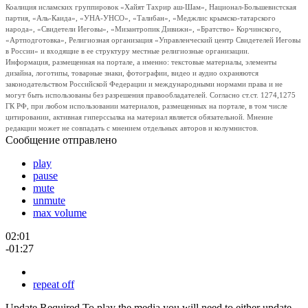
Коалиция исламских группировок «Хайят Тахрир аш-Шам», Национал-Большевистская
партия, «Аль-Каида», «УНА-УНСО», «Талибан», «Меджлис крымско-татарского
народа», «Свидетели Иеговы», «Мизантропик Дивижн», «Братство» Корчинского,
«Артподготовка», Религиозная организация «Управленческий центр Свидетелей Иеговы
в России» и входящие в ее структуру местные религиозные организации.
Информация, размещенная на портале, а именно: текстовые материалы, элементы
дизайна, логотипы, товарные знаки, фотографии, видео и аудио охраняются
законодательством Российской Федерации и международными нормами права и не
могут быть использованы без разрешения правообладателей. Согласно ст.ст. 1274,1275
ГК РФ, при любом использовании материалов, размещенных на портале, в том числе
цитировании, активная гиперссылка на материал является обязательной. Мнение
редакции может не совпадать с мнением отдельных авторов и колумнистов.
Сообщение отправлено
play
pause
mute
unmute
max volume
02:01
-01:27
repeat off
Update Required
To play the media you will need to either update