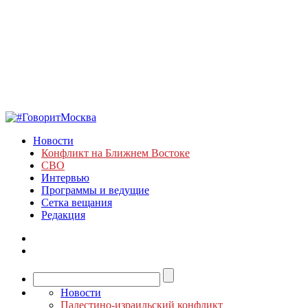
Новости
Конфликт на Ближнем Востоке
СВО
Интервью
Программы и ведущие
Сетка вещания
Редакция
Новости
Палестино-израильский конфликт