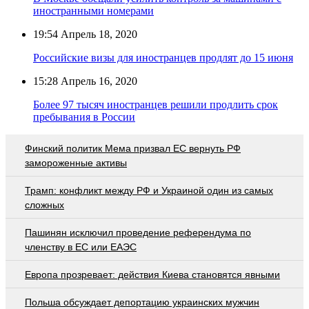
иностранными номерами
19:54
Апрель 18, 2020
Российские визы для иностранцев продлят до 15 июня
15:28
Апрель 16, 2020
Более 97 тысяч иностранцев решили продлить срок
пребывания в России
Финский политик Мема призвал ЕС вернуть РФ
замороженные активы
Трамп: конфликт между РФ и Украиной один из самых
сложных
Пашинян исключил проведение референдума по
членству в ЕС или ЕАЭС
Европа прозревает: действия Киева становятся явными
Польша обсуждает депортацию украинских мужчин