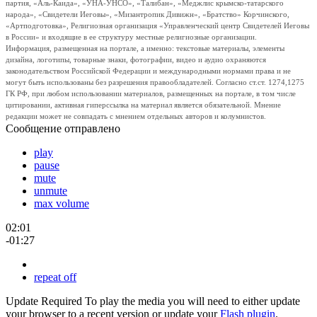
партия, «Аль-Каида», «УНА-УНСО», «Талибан», «Меджлис крымско-татарского
народа», «Свидетели Иеговы», «Мизантропик Дивижн», «Братство» Корчинского,
«Артподготовка», Религиозная организация «Управленческий центр Свидетелей Иеговы
в России» и входящие в ее структуру местные религиозные организации.
Информация, размещенная на портале, а именно: текстовые материалы, элементы
дизайна, логотипы, товарные знаки, фотографии, видео и аудио охраняются
законодательством Российской Федерации и международными нормами права и не
могут быть использованы без разрешения правообладателей. Согласно ст.ст. 1274,1275
ГК РФ, при любом использовании материалов, размещенных на портале, в том числе
цитировании, активная гиперссылка на материал является обязательной. Мнение
редакции может не совпадать с мнением отдельных авторов и колумнистов.
Сообщение отправлено
play
pause
mute
unmute
max volume
02:01
-01:27
repeat off
Update Required
To play the media you will need to either update
your browser to a recent version or update your
Flash plugin
.