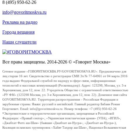
8 (495) 950-62-26
info@govoritmoskva.ru
Реклама на радио
Города вещания
Наши слушатели
Все права защищены. 2014-2026 © «Говорит Москва»
Сетевое издание «ГОВОРИТМОСКВА.РУ/GOVORITMOSKVA.RU». Предназначено для
лиц старше 16 лет. Свидетельство о регистрации СМИ Эл № 77-64961 от 04 марта 2016
года выдано Федеральной службой по надзору в сфере связи, информационных
технологий и массовых коммуникаций (Роскомнадзор). Адрес: 123298, Москва, ул. 3-я
Хорошевская, дом 12, пом. 22. Учредитель Общество с ограниченной ответственностью
«РУ ФМ» (123298 Москва, ул. 3-я Хорошевская, дом 12, пом. 22). Доменное имя сайта
GOVORITMOSKVA.RU. Территория распространения – Российская Федерация и
зарубежные страны. Языки: русский и английский. Главный редактор Бабаян Роман
Георгиевич. Email: info@govoritmoskva.ru. Номер телефона: +7 (495) 950-62-26
*Экстремистские и террористические организации, запрещенные в Российской
Федерации: «Правый сектор», «Украинская повстанческая армия» (УПА), «ИГИЛ»,
«Джабхат Фатх аш-Шам» (бывшая «Джабхат ан-Нусра», «Джебхат ан-Нусра»),
Коалиция исламских группировок «Хайят Тахрир аш-Шам», Национал-Большевистская