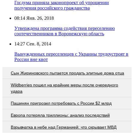
Госдума приняла законопроект об упрощении
получения российского гражданства
08:14
Янв. 26, 2018
Утверждена программа содействия переселению
соотечественников в Воронежскую область
14:27
Сен. 8, 2014
Вынужденных переселенцев с Украины трудоустроят в
России вне квот
Сын Жириновского пытается продать элитные дома отца
Wildberries пошел на крайние меры после очередного
удара
Пашинян пригрозил потребовать c России $2 млрд
Европа потеряла триллионы: анализ последствий
Взрывчатка в небе над Германией: что скрывает МВД