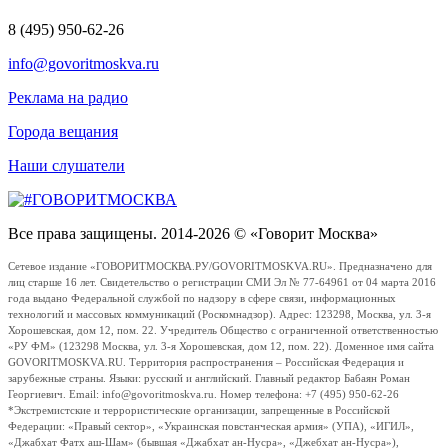
8 (495) 950-62-26
info@govoritmoskva.ru
Реклама на радио
Города вещания
Наши слушатели
Все права защищены. 2014-2026 © «Говорит Москва»
Сетевое издание «ГОВОРИТМОСКВА.РУ/GOVORITMOSKVA.RU». Предназначено для
лиц старше 16 лет. Свидетельство о регистрации СМИ Эл № 77-64961 от 04 марта 2016
года выдано Федеральной службой по надзору в сфере связи, информационных
технологий и массовых коммуникаций (Роскомнадзор). Адрес: 123298, Москва, ул. 3-я
Хорошевская, дом 12, пом. 22. Учредитель Общество с ограниченной ответственностью
«РУ ФМ» (123298 Москва, ул. 3-я Хорошевская, дом 12, пом. 22). Доменное имя сайта
GOVORITMOSKVA.RU. Территория распространения – Российская Федерация и
зарубежные страны. Языки: русский и английский. Главный редактор Бабаян Роман
Георгиевич. Email: info@govoritmoskva.ru. Номер телефона: +7 (495) 950-62-26
*Экстремистские и террористические организации, запрещенные в Российской
Федерации: «Правый сектор», «Украинская повстанческая армия» (УПА), «ИГИЛ»,
«Джабхат Фатх аш-Шам» (бывшая «Джабхат ан-Нусра», «Джебхат ан-Нусра»),