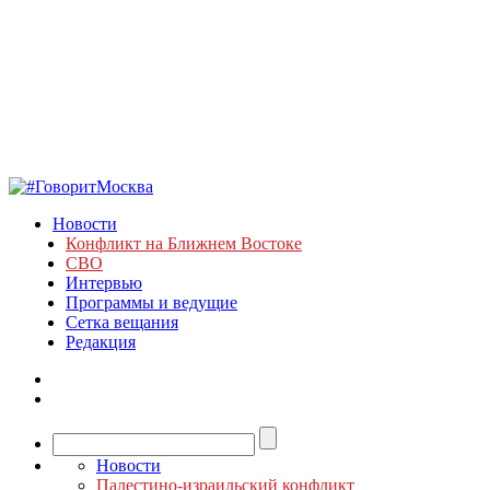
Новости
Конфликт на Ближнем Востоке
СВО
Интервью
Программы и ведущие
Сетка вещания
Редакция
Новости
Палестино-израильский конфликт