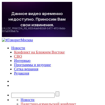
Новости
Конфликт на Ближнем Востоке
СВО
Интервью
Программы и ведущие
Сетка вещания
Редакция
Новости
Палестино-израильский конфликт