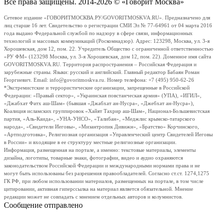
Все права защищены. 2014-2026 © «Говорит Москва»
Сетевое издание «ГОВОРИТМОСКВА.РУ/GOVORITMOSKVA.RU». Предназначено для
лиц старше 16 лет. Свидетельство о регистрации СМИ Эл № 77-64961 от 04 марта 2016
года выдано Федеральной службой по надзору в сфере связи, информационных
технологий и массовых коммуникаций (Роскомнадзор). Адрес: 123298, Москва, ул. 3-я
Хорошевская, дом 12, пом. 22. Учредитель Общество с ограниченной ответственностью
«РУ ФМ» (123298 Москва, ул. 3-я Хорошевская, дом 12, пом. 22). Доменное имя сайта
GOVORITMOSKVA.RU. Территория распространения – Российская Федерация и
зарубежные страны. Языки: русский и английский. Главный редактор Бабаян Роман
Георгиевич. Email: info@govoritmoskva.ru. Номер телефона: +7 (495) 950-62-26
*Экстремистские и террористические организации, запрещенные в Российской
Федерации: «Правый сектор», «Украинская повстанческая армия» (УПА), «ИГИЛ»,
«Джабхат Фатх аш-Шам» (бывшая «Джабхат ан-Нусра», «Джебхат ан-Нусра»),
Коалиция исламских группировок «Хайят Тахрир аш-Шам», Национал-Большевистская
партия, «Аль-Каида», «УНА-УНСО», «Талибан», «Меджлис крымско-татарского
народа», «Свидетели Иеговы», «Мизантропик Дивижн», «Братство» Корчинского,
«Артподготовка», Религиозная организация «Управленческий центр Свидетелей Иеговы
в России» и входящие в ее структуру местные религиозные организации.
Информация, размещенная на портале, а именно: текстовые материалы, элементы
дизайна, логотипы, товарные знаки, фотографии, видео и аудио охраняются
законодательством Российской Федерации и международными нормами права и не
могут быть использованы без разрешения правообладателей. Согласно ст.ст. 1274,1275
ГК РФ, при любом использовании материалов, размещенных на портале, в том числе
цитировании, активная гиперссылка на материал является обязательной. Мнение
редакции может не совпадать с мнением отдельных авторов и колумнистов.
Сообщение отправлено