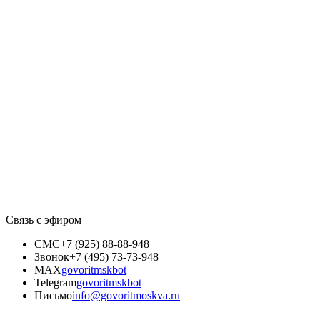
Связь с эфиром
СМС
+7 (925) 88-88-948
Звонок
+7 (495) 73-73-948
MAX
govoritmskbot
Telegram
govoritmskbot
Письмо
info@govoritmoskva.ru