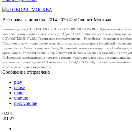
Все права защищены. 2014-2026 © «Говорит Москва»
Сетевое издание «ГОВОРИТМОСКВА.РУ/GOVORITMOSKVA.RU». Предназначено для лиц стар
массовых коммуникаций (Роскомнадзор). Адрес: 123298, Москва, ул. 3-я Хорошевская, д
GOVORITMOSKVA.RU. Территория распространения – Российская Федерация и зарубежные с
*Экстремистские и террористические организации, запрещенные в Российской Федераци
группировок «Хайят Тахрир аш-Шам», Национал-Большевистская партия, «Аль-Каида», 
организация «Управленческий центр Свидетелей Иеговы в России» и входящие в ее струк
Информация, размещенная на портале, а именно: текстовые материалы, элементы дизайна
разрешения правообладателей. Согласно ст.ст. 1274,1275 ГК РФ, при любом использовани
отдельных авторов и колумнистов.
Сообщение отправлено
play
pause
mute
unmute
max volume
02:01
-01:27