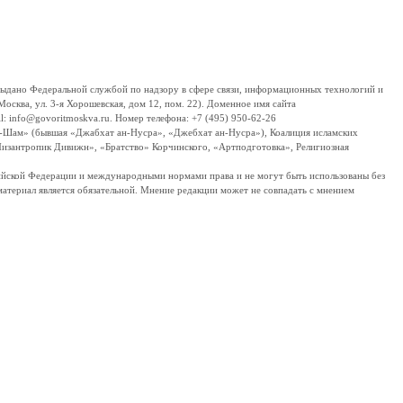
дано Федеральной службой по надзору в сфере связи, информационных технологий и
сква, ул. 3-я Хорошевская, дом 12, пом. 22). Доменное имя сайта
 info@govoritmoskva.ru. Номер телефона: +7 (495) 950-62-26
ш-Шам» (бывшая «Джабхат ан-Нусра», «Джебхат ан-Нусра»), Коалиция исламских
изантропик Дивижн», «Братство» Корчинского, «Артподготовка», Религиозная
ссийской Федерации и международными нормами права и не могут быть использованы без
материал является обязательной. Мнение редакции может не совпадать с мнением