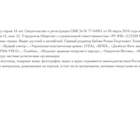
ше 16 лет. Свидетельство о регистрации СМИ Эл № 77-64961 от 04 марта 2016 года вы
ом 12, пом. 22. Учредитель Общество с ограниченной ответственностью «РУ ФМ» (123298 Мо
траны. Языки: русский и английский. Главный редактор Бабаян Роман Георгиевич. Email:
и: «Правый сектор», «Украинская повстанческая армия» (УПА), «ИГИЛ», «Джабхат Фатх а
«УНА-УНСО», «Талибан», «Меджлис крымско-татарского народа», «Свидетели Иеговы», «М
туру местные религиозные организации.
, логотипы, товарные знаки, фотографии, видео и аудио охраняются законодательством Ро
и материалов, размещенных на портале, в том числе цитировании, активная гиперссылка на 