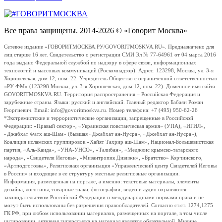
Все права защищены. 2014-2026 © «Говорит Москва»
Сетевое издание «ГОВОРИТМОСКВА.РУ/GOVORITMOSKVA.RU». Предназначено для
лиц старше 16 лет. Свидетельство о регистрации СМИ Эл № 77-64961 от 04 марта 2016
года выдано Федеральной службой по надзору в сфере связи, информационных
технологий и массовых коммуникаций (Роскомнадзор). Адрес: 123298, Москва, ул. 3-я
Хорошевская, дом 12, пом. 22. Учредитель Общество с ограниченной ответственностью
«РУ ФМ» (123298 Москва, ул. 3-я Хорошевская, дом 12, пом. 22). Доменное имя сайта
GOVORITMOSKVA.RU. Территория распространения – Российская Федерация и
зарубежные страны. Языки: русский и английский. Главный редактор Бабаян Роман
Георгиевич. Email: info@govoritmoskva.ru. Номер телефона: +7 (495) 950-62-26
*Экстремистские и террористические организации, запрещенные в Российской
Федерации: «Правый сектор», «Украинская повстанческая армия» (УПА), «ИГИЛ»,
«Джабхат Фатх аш-Шам» (бывшая «Джабхат ан-Нусра», «Джебхат ан-Нусра»),
Коалиция исламских группировок «Хайят Тахрир аш-Шам», Национал-Большевистская
партия, «Аль-Каида», «УНА-УНСО», «Талибан», «Меджлис крымско-татарского
народа», «Свидетели Иеговы», «Мизантропик Дивижн», «Братство» Корчинского,
«Артподготовка», Религиозная организация «Управленческий центр Свидетелей Иеговы
в России» и входящие в ее структуру местные религиозные организации.
Информация, размещенная на портале, а именно: текстовые материалы, элементы
дизайна, логотипы, товарные знаки, фотографии, видео и аудио охраняются
законодательством Российской Федерации и международными нормами права и не
могут быть использованы без разрешения правообладателей. Согласно ст.ст. 1274,1275
ГК РФ, при любом использовании материалов, размещенных на портале, в том числе
цитировании, активная гиперссылка на материал является обязательной. Мнение