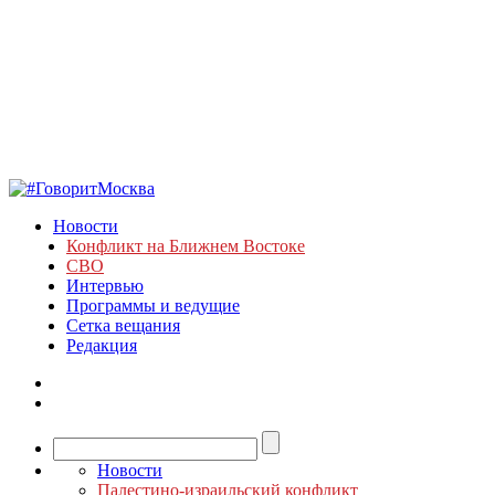
Новости
Конфликт на Ближнем Востоке
СВО
Интервью
Программы и ведущие
Сетка вещания
Редакция
Новости
Палестино-израильский конфликт