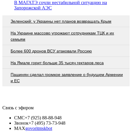
В МАГАТЭ сочли нестабильной ситуацию на
Запорожской АЭС
Зеленский: у Украины нет планов возвращать Крым
На Украине массово угрожают сотрудникам ТЦК и их
семьям
Более 600 дронов ВСУ атаковали Россию
На Ямале горит больше 35 тысяч гектаров леса
Пашинян сделал громкое заявление о будущем Армении
и ЕС
Связь с эфиром
СМС
+7 (925) 88-88-948
Звонок
+7 (495) 73-73-948
MAX
govoritmskbot