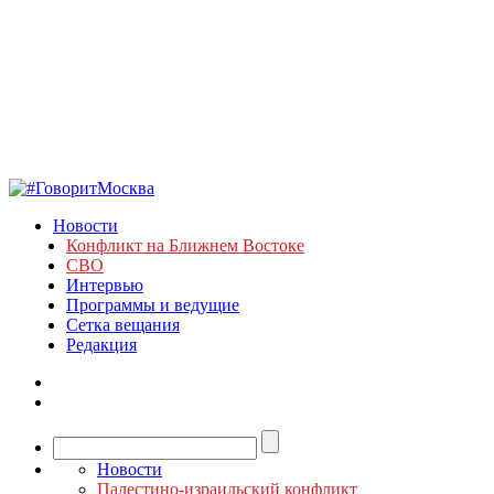
Новости
Конфликт на Ближнем Востоке
СВО
Интервью
Программы и ведущие
Сетка вещания
Редакция
Новости
Палестино-израильский конфликт