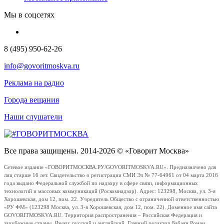
Мы в соцсетях
8 (495) 950-62-26
info@govoritmoskva.ru
Реклама на радио
Города вещания
Наши слушатели
Все права защищены. 2014-2026 © «Говорит Москва»
Сетевое издание «ГОВОРИТМОСКВА.РУ/GOVORITMOSKVA.RU». Предназначено для
лиц старше 16 лет. Свидетельство о регистрации СМИ Эл № 77-64961 от 04 марта 2016
года выдано Федеральной службой по надзору в сфере связи, информационных
технологий и массовых коммуникаций (Роскомнадзор). Адрес: 123298, Москва, ул. 3-я
Хорошевская, дом 12, пом. 22. Учредитель Общество с ограниченной ответственностью
«РУ ФМ» (123298 Москва, ул. 3-я Хорошевская, дом 12, пом. 22). Доменное имя сайта
GOVORITMOSKVA.RU. Территория распространения – Российская Федерация и
зарубежные страны. Языки: русский и английский. Главный редактор Бабаян Роман