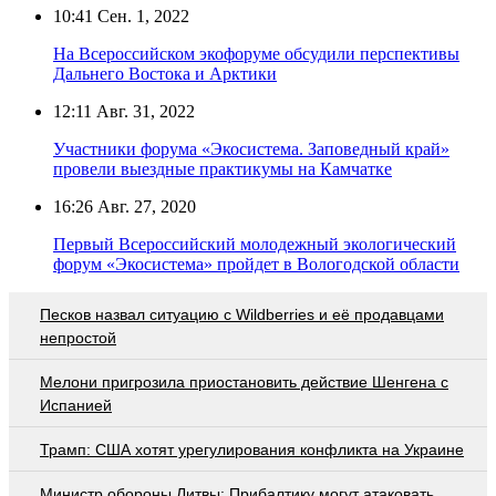
10:41
Сен. 1, 2022
На Всероссийском экофоруме обсудили перспективы
Дальнего Востока и Арктики
12:11
Авг. 31, 2022
Участники форума «Экосистема. Заповедный край»
провели выездные практикумы на Камчатке
16:26
Авг. 27, 2020
Первый Всероссийский молодежный экологический
форум «Экосистема» пройдет в Вологодской области
Песков назвал ситуацию с Wildberries и её продавцами
непростой
Мелони пригрозила приостановить действие Шенгена с
Испанией
Трамп: США хотят урегулирования конфликта на Украине
Министр обороны Литвы: Прибалтику могут атаковать