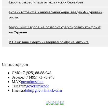
Европа открестилась от украинских беженцев
Кубань готовится к аномальной жаре, введен 4-й уровень
риска
Мирошник: Европа не позволит урегулировать конфликт
на Украине
В Пакистане смертник взорвал бомбу на митинге
Связь с эфиром
СМС
+7 (925) 88-88-948
Звонок
+7 (495) 73-73-948
MAX
govoritmskbot
Telegram
govoritmskbot
Письмо
info@govoritmoskva.ru