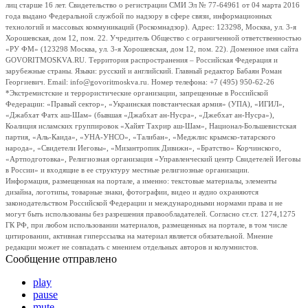
лиц старше 16 лет. Свидетельство о регистрации СМИ Эл № 77-64961 от 04 марта 2016
года выдано Федеральной службой по надзору в сфере связи, информационных
технологий и массовых коммуникаций (Роскомнадзор). Адрес: 123298, Москва, ул. 3-я
Хорошевская, дом 12, пом. 22. Учредитель Общество с ограниченной ответственностью
«РУ ФМ» (123298 Москва, ул. 3-я Хорошевская, дом 12, пом. 22). Доменное имя сайта
GOVORITMOSKVA.RU. Территория распространения – Российская Федерация и
зарубежные страны. Языки: русский и английский. Главный редактор Бабаян Роман
Георгиевич. Email: info@govoritmoskva.ru. Номер телефона: +7 (495) 950-62-26
*Экстремистские и террористические организации, запрещенные в Российской
Федерации: «Правый сектор», «Украинская повстанческая армия» (УПА), «ИГИЛ»,
«Джабхат Фатх аш-Шам» (бывшая «Джабхат ан-Нусра», «Джебхат ан-Нусра»),
Коалиция исламских группировок «Хайят Тахрир аш-Шам», Национал-Большевистская
партия, «Аль-Каида», «УНА-УНСО», «Талибан», «Меджлис крымско-татарского
народа», «Свидетели Иеговы», «Мизантропик Дивижн», «Братство» Корчинского,
«Артподготовка», Религиозная организация «Управленческий центр Свидетелей Иеговы
в России» и входящие в ее структуру местные религиозные организации.
Информация, размещенная на портале, а именно: текстовые материалы, элементы
дизайна, логотипы, товарные знаки, фотографии, видео и аудио охраняются
законодательством Российской Федерации и международными нормами права и не
могут быть использованы без разрешения правообладателей. Согласно ст.ст. 1274,1275
ГК РФ, при любом использовании материалов, размещенных на портале, в том числе
цитировании, активная гиперссылка на материал является обязательной. Мнение
редакции может не совпадать с мнением отдельных авторов и колумнистов.
Сообщение отправлено
play
pause
mute