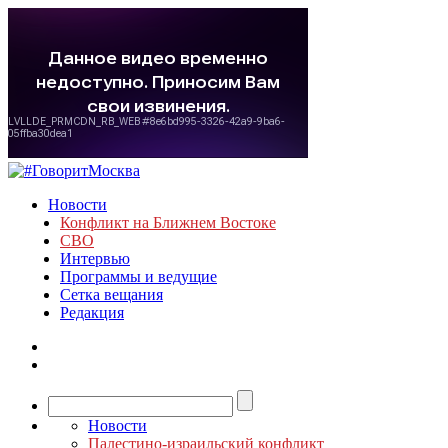
Новости
Конфликт на Ближнем Востоке
СВО
Интервью
Программы и ведущие
Сетка вещания
Редакция
Новости
Палестино-израильский конфликт