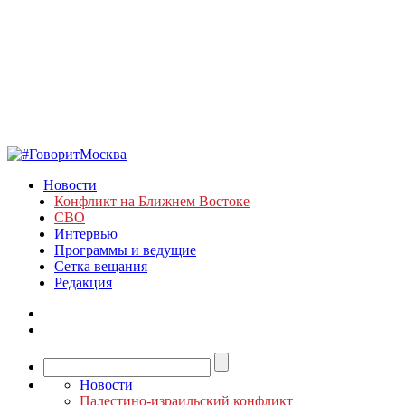
Новости
Конфликт на Ближнем Востоке
СВО
Интервью
Программы и ведущие
Сетка вещания
Редакция
Новости
Палестино-израильский конфликт