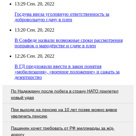
13:29
Сен. 20, 2022
Госдума ввела уголовную ответственность за
добровольную сдачу в плен
13:20
Сен. 20, 2022
В Совфеде назвали возможные сроки рассмотрения
поправок о мародёрстве и сдаче в плен
12:26
Сен. 20, 2022
В ГД предложили ввести в закон понятия
«мобилизация», «военное положение» и сажать за
дезертирство
По Надеждину после побега в страну НАТО прилетел
новый удар
При выходе на пенсию на 10 лет позже можно вдвое
увеличить пенсию
Пашинян хочет требовать от РФ миллиарды за ж/д-
дорогу