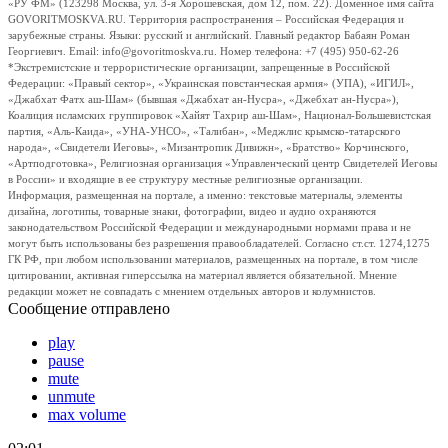
«РУ ФМ» (123298 Москва, ул. 3-я Хорошевская, дом 12, пом. 22). Доменное имя сайта
GOVORITMOSKVA.RU. Территория распространения – Российская Федерация и
зарубежные страны. Языки: русский и английский. Главный редактор Бабаян Роман
Георгиевич. Email: info@govoritmoskva.ru. Номер телефона: +7 (495) 950-62-26
*Экстремистские и террористические организации, запрещенные в Российской
Федерации: «Правый сектор», «Украинская повстанческая армия» (УПА), «ИГИЛ»,
«Джабхат Фатх аш-Шам» (бывшая «Джабхат ан-Нусра», «Джебхат ан-Нусра»),
Коалиция исламских группировок «Хайят Тахрир аш-Шам», Национал-Большевистская
партия, «Аль-Каида», «УНА-УНСО», «Талибан», «Меджлис крымско-татарского
народа», «Свидетели Иеговы», «Мизантропик Дивижн», «Братство» Корчинского,
«Артподготовка», Религиозная организация «Управленческий центр Свидетелей Иеговы
в России» и входящие в ее структуру местные религиозные организации.
Информация, размещенная на портале, а именно: текстовые материалы, элементы
дизайна, логотипы, товарные знаки, фотографии, видео и аудио охраняются
законодательством Российской Федерации и международными нормами права и не
могут быть использованы без разрешения правообладателей. Согласно ст.ст. 1274,1275
ГК РФ, при любом использовании материалов, размещенных на портале, в том числе
цитировании, активная гиперссылка на материал является обязательной. Мнение
редакции может не совпадать с мнением отдельных авторов и колумнистов.
Сообщение отправлено
play
pause
mute
unmute
max volume