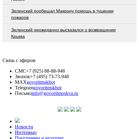
Зеленский пообещал Макрону помощь в тушении
пожаров
Зеленский неожиданно высказался о возвращении
Крыма
Связь с эфиром
СМС
+7 (925) 88-88-948
Звонок
+7 (495) 73-73-948
MAX
govoritmskbot
Telegram
govoritmskbot
Письмо
info@govoritmoskva.ru
Новости
Интервью
Программы и ведущие