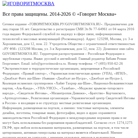
Все права защищены. 2014-2026 © «Говорит Москва»
Сетевое издание «ГОВОРИТМОСКВА.РУ/GOVORITMOSKVA.RU». Предназначено для
лиц старше 16 лет. Свидетельство о регистрации СМИ Эл № 77-64961 от 04 марта 2016
года выдано Федеральной службой по надзору в сфере связи, информационных
технологий и массовых коммуникаций (Роскомнадзор). Адрес: 123298, Москва, ул. 3-я
Хорошевская, дом 12, пом. 22. Учредитель Общество с ограниченной ответственностью
«РУ ФМ» (123298 Москва, ул. 3-я Хорошевская, дом 12, пом. 22). Доменное имя сайта
GOVORITMOSKVA.RU. Территория распространения – Российская Федерация и
зарубежные страны. Языки: русский и английский. Главный редактор Бабаян Роман
Георгиевич. Email: info@govoritmoskva.ru. Номер телефона: +7 (495) 950-62-26
*Экстремистские и террористические организации, запрещенные в Российской
Федерации: «Правый сектор», «Украинская повстанческая армия» (УПА), «ИГИЛ»,
«Джабхат Фатх аш-Шам» (бывшая «Джабхат ан-Нусра», «Джебхат ан-Нусра»),
Коалиция исламских группировок «Хайят Тахрир аш-Шам», Национал-Большевистская
партия, «Аль-Каида», «УНА-УНСО», «Талибан», «Меджлис крымско-татарского
народа», «Свидетели Иеговы», «Мизантропик Дивижн», «Братство» Корчинского,
«Артподготовка», Религиозная организация «Управленческий центр Свидетелей Иеговы
в России» и входящие в ее структуру местные религиозные организации.
Информация, размещенная на портале, а именно: текстовые материалы, элементы
дизайна, логотипы, товарные знаки, фотографии, видео и аудио охраняются
законодательством Российской Федерации и международными нормами права и не
могут быть использованы без разрешения правообладателей. Согласно ст.ст. 1274,1275
ГК РФ, при любом использовании материалов, размещенных на портале, в том числе
цитировании, активная гиперссылка на материал является обязательной. Мнение
редакции может не совпадать с мнением отдельных авторов и колумнистов.