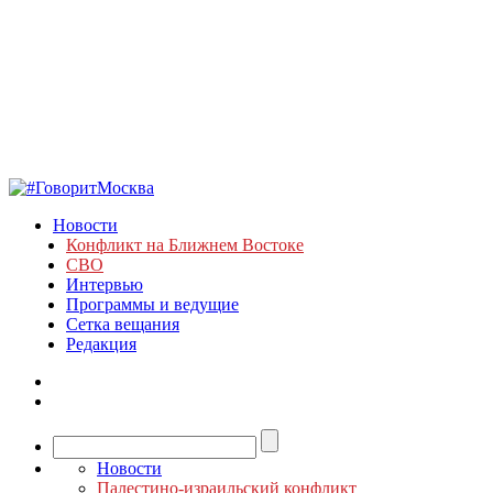
Новости
Конфликт на Ближнем Востоке
СВО
Интервью
Программы и ведущие
Сетка вещания
Редакция
Новости
Палестино-израильский конфликт