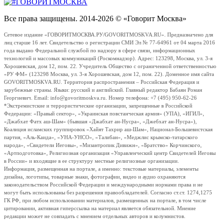
Все права защищены. 2014-2026 © «Говорит Москва»
Сетевое издание «ГОВОРИТМОСКВА.РУ/GOVORITMOSKVA.RU». Предназначено для
лиц старше 16 лет. Свидетельство о регистрации СМИ Эл № 77-64961 от 04 марта 2016
года выдано Федеральной службой по надзору в сфере связи, информационных
технологий и массовых коммуникаций (Роскомнадзор). Адрес: 123298, Москва, ул. 3-я
Хорошевская, дом 12, пом. 22. Учредитель Общество с ограниченной ответственностью
«РУ ФМ» (123298 Москва, ул. 3-я Хорошевская, дом 12, пом. 22). Доменное имя сайта
GOVORITMOSKVA.RU. Территория распространения – Российская Федерация и
зарубежные страны. Языки: русский и английский. Главный редактор Бабаян Роман
Георгиевич. Email: info@govoritmoskva.ru. Номер телефона: +7 (495) 950-62-26
*Экстремистские и террористические организации, запрещенные в Российской
Федерации: «Правый сектор», «Украинская повстанческая армия» (УПА), «ИГИЛ»,
«Джабхат Фатх аш-Шам» (бывшая «Джабхат ан-Нусра», «Джебхат ан-Нусра»),
Коалиция исламских группировок «Хайят Тахрир аш-Шам», Национал-Большевистская
партия, «Аль-Каида», «УНА-УНСО», «Талибан», «Меджлис крымско-татарского
народа», «Свидетели Иеговы», «Мизантропик Дивижн», «Братство» Корчинского,
«Артподготовка», Религиозная организация «Управленческий центр Свидетелей Иеговы
в России» и входящие в ее структуру местные религиозные организации.
Информация, размещенная на портале, а именно: текстовые материалы, элементы
дизайна, логотипы, товарные знаки, фотографии, видео и аудио охраняются
законодательством Российской Федерации и международными нормами права и не
могут быть использованы без разрешения правообладателей. Согласно ст.ст. 1274,1275
ГК РФ, при любом использовании материалов, размещенных на портале, в том числе
цитировании, активная гиперссылка на материал является обязательной. Мнение
редакции может не совпадать с мнением отдельных авторов и колумнистов.