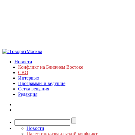
Новости
Конфликт на Ближнем Востоке
СВО
Интервью
Программы и ведущие
Сетка вещания
Редакция
Новости
Палестино-израильский конфликт