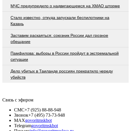
МЧС предупредило о надвигающемся на ХМАО шторме
Стало известно, откуда запускали беспилотники на
Казань
Заставим раскаяться: союзник России дал грозное
обещание
Памфилова: выборы в России пройдут в экстремальной
ситуации
Дело убитых в Таиланде россиян прекратило череду
убийств
Связь с эфиром
СМС
+7 (925) 88-88-948
Звонок
+7 (495) 73-73-948
MAX
govoritmskbot
Telegram
govoritmskbot
Письмо
info@govoritmoskva.ru