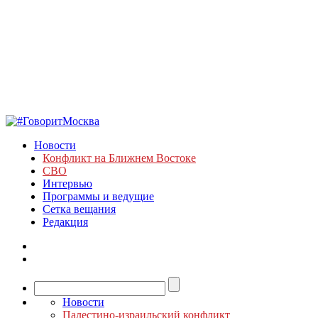
Новости
Конфликт на Ближнем Востоке
СВО
Интервью
Программы и ведущие
Сетка вещания
Редакция
Новости
Палестино-израильский конфликт