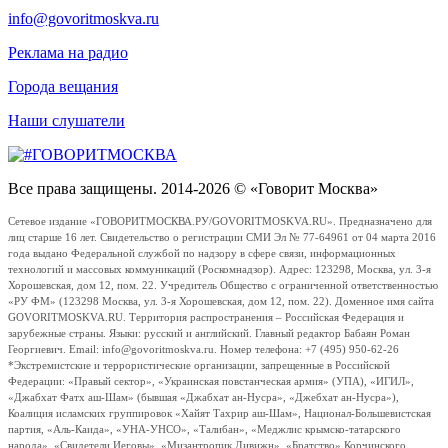
info@govoritmoskva.ru
Реклама на радио
Города вещания
Наши слушатели
Все права защищены. 2014-2026 © «Говорит Москва»
Сетевое издание «ГОВОРИТМОСКВА.РУ/GOVORITMOSKVA.RU». Предназначено для
лиц старше 16 лет. Свидетельство о регистрации СМИ Эл № 77-64961 от 04 марта 2016
года выдано Федеральной службой по надзору в сфере связи, информационных
технологий и массовых коммуникаций (Роскомнадзор). Адрес: 123298, Москва, ул. 3-я
Хорошевская, дом 12, пом. 22. Учредитель Общество с ограниченной ответственностью
«РУ ФМ» (123298 Москва, ул. 3-я Хорошевская, дом 12, пом. 22). Доменное имя сайта
GOVORITMOSKVA.RU. Территория распространения – Российская Федерация и
зарубежные страны. Языки: русский и английский. Главный редактор Бабаян Роман
Георгиевич. Email: info@govoritmoskva.ru. Номер телефона: +7 (495) 950-62-26
*Экстремистские и террористические организации, запрещенные в Российской
Федерации: «Правый сектор», «Украинская повстанческая армия» (УПА), «ИГИЛ»,
«Джабхат Фатх аш-Шам» (бывшая «Джабхат ан-Нусра», «Джебхат ан-Нусра»),
Коалиция исламских группировок «Хайят Тахрир аш-Шам», Национал-Большевистская
партия, «Аль-Каида», «УНА-УНСО», «Талибан», «Меджлис крымско-татарского
народа», «Свидетели Иеговы», «Мизантропик Дивижн», «Братство» Корчинского,