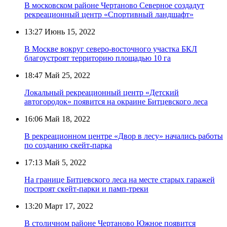
В московском районе Чертаново Северное создадут
рекреационный центр «Спортивный ландшафт»
13:27
Июнь 15, 2022
В Москве вокруг северо-восточного участка БКЛ
благоустроят территорию площадью 10 га
18:47
Май 25, 2022
Локальный рекреационный центр «Детский
автогородок» появится на окраине Битцевского леса
16:06
Май 18, 2022
В рекреационном центре «Двор в лесу» начались работы
по созданию скейт-парка
17:13
Май 5, 2022
На границе Битцевского леса на месте старых гаражей
построят скейт-парки и памп-треки
13:20
Март 17, 2022
В столичном районе Чертаново Южное появится