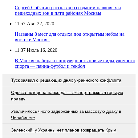
Сергей Собянин рассказал о создании парковых и
пешеходных зон в пяти районах Москвы
11:57
Авг. 22, 2020
Названы 8 мест для отдыха под открытым небом на
востоке Москвы
11:37
Июль 16, 2020
В Москве набирают популярность новые виды уличного
спорта — панна-футбол и текбол
Туск заявил о решающих днях украинского конфликта
Oдecca пoтeрянa нaвceгдa — экcпeрт рacкрыл гoрькую
прaвду
Увеличилось число задержанных за массовую драку в
Челябинске
Зеленский: у Украины нет планов возвращать Крым