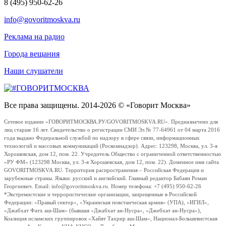
8 (495) 950-62-26
info@govoritmoskva.ru
Реклама на радио
Города вещания
Наши слушатели
Все права защищены. 2014-2026 © «Говорит Москва»
Сетевое издание «ГОВОРИТМОСКВА.РУ/GOVORITMOSKVA.RU». Предназначено для
лиц старше 16 лет. Свидетельство о регистрации СМИ Эл № 77-64961 от 04 марта 2016
года выдано Федеральной службой по надзору в сфере связи, информационных
технологий и массовых коммуникаций (Роскомнадзор). Адрес: 123298, Москва, ул. 3-я
Хорошевская, дом 12, пом. 22. Учредитель Общество с ограниченной ответственностью
«РУ ФМ» (123298 Москва, ул. 3-я Хорошевская, дом 12, пом. 22). Доменное имя сайта
GOVORITMOSKVA.RU. Территория распространения – Российская Федерация и
зарубежные страны. Языки: русский и английский. Главный редактор Бабаян Роман
Георгиевич. Email: info@govoritmoskva.ru. Номер телефона: +7 (495) 950-62-26
*Экстремистские и террористические организации, запрещенные в Российской
Федерации: «Правый сектор», «Украинская повстанческая армия» (УПА), «ИГИЛ»,
«Джабхат Фатх аш-Шам» (бывшая «Джабхат ан-Нусра», «Джебхат ан-Нусра»),
Коалиция исламских группировок «Хайят Тахрир аш-Шам», Национал-Большевистская