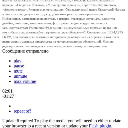
партия, «Аль-Каида», «УНА-УНСО», «Талибан», «Меджлис крымско-татарского
народа», «Свидетели Иеговы», «Мизантропик Дивижн», «Братство» Корчинского,
«Артподготовка», Религиозная организация «Управленческий центр Свидетелей Иеговы
в России» и входящие в ее структуру местные религиозные организации.
Информация, размещенная на портале, а именно: текстовые материалы, элементы
дизайна, логотипы, товарные знаки, фотографии, видео и аудио охраняются
законодательством Российской Федерации и международными нормами права и не
могут быть использованы без разрешения правообладателей. Согласно ст.ст. 1274,1275
ГК РФ, при любом использовании материалов, размещенных на портале, в том числе
цитировании, активная гиперссылка на материал является обязательной. Мнение
редакции может не совпадать с мнением отдельных авторов и колумнистов.
Сообщение отправлено
play
pause
mute
unmute
max volume
02:01
-01:27
repeat off
Update Required
To play the media you will need to either update
your browser to a recent version or update your
Flash plugin
.