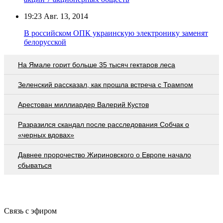
19:23
Авг. 13, 2014
В российском ОПК украинскую электронику заменят
белорусской
На Ямале горит больше 35 тысяч гектаров леса
Зеленский рассказал, как прошла встреча с Трампом
Арестован миллиардер Валерий Кустов
Разразился скандал после расследования Собчак о
«черных вдовах»
Давнее пророчество Жириновского о Европе начало
сбываться
Связь с эфиром