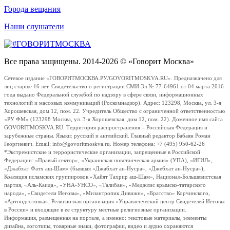
Города вещания
Наши слушатели
Все права защищены. 2014-2026 © «Говорит Москва»
Сетевое издание «ГОВОРИТМОСКВА.РУ/GOVORITMOSKVA.RU». Предназначено для
лиц старше 16 лет. Свидетельство о регистрации СМИ Эл № 77-64961 от 04 марта 2016
года выдано Федеральной службой по надзору в сфере связи, информационных
технологий и массовых коммуникаций (Роскомнадзор). Адрес: 123298, Москва, ул. 3-я
Хорошевская, дом 12, пом. 22. Учредитель Общество с ограниченной ответственностью
«РУ ФМ» (123298 Москва, ул. 3-я Хорошевская, дом 12, пом. 22). Доменное имя сайта
GOVORITMOSKVA.RU. Территория распространения – Российская Федерация и
зарубежные страны. Языки: русский и английский. Главный редактор Бабаян Роман
Георгиевич. Email: info@govoritmoskva.ru. Номер телефона: +7 (495) 950-62-26
*Экстремистские и террористические организации, запрещенные в Российской
Федерации: «Правый сектор», «Украинская повстанческая армия» (УПА), «ИГИЛ»,
«Джабхат Фатх аш-Шам» (бывшая «Джабхат ан-Нусра», «Джебхат ан-Нусра»),
Коалиция исламских группировок «Хайят Тахрир аш-Шам», Национал-Большевистская
партия, «Аль-Каида», «УНА-УНСО», «Талибан», «Меджлис крымско-татарского
народа», «Свидетели Иеговы», «Мизантропик Дивижн», «Братство» Корчинского,
«Артподготовка», Религиозная организация «Управленческий центр Свидетелей Иеговы
в России» и входящие в ее структуру местные религиозные организации.
Информация, размещенная на портале, а именно: текстовые материалы, элементы
дизайна, логотипы, товарные знаки, фотографии, видео и аудио охраняются