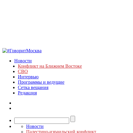
Новости
Конфликт на Ближнем Востоке
СВО
Интервью
Программы и ведущие
Сетка вещания
Редакция
Новости
Палестино-израильский конфликт