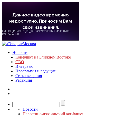
Новости
Конфликт на Ближнем Востоке
СВО
Интервью
Программы и ведущие
Сетка вещания
Редакция
Новости
Палестино-израильский конфликт