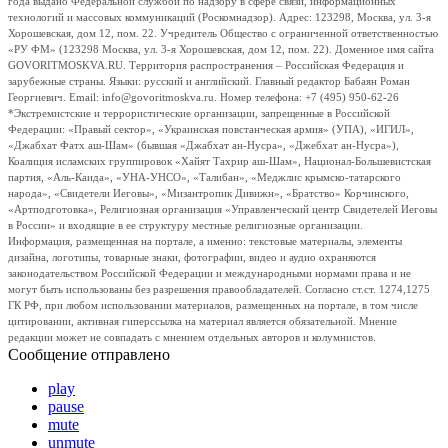
года выдано Федеральной службой по надзору в сфере связи, информационных
технологий и массовых коммуникаций (Роскомнадзор). Адрес: 123298, Москва, ул. 3-я
Хорошевская, дом 12, пом. 22. Учредитель Общество с ограниченной ответственностью
«РУ ФМ» (123298 Москва, ул. 3-я Хорошевская, дом 12, пом. 22). Доменное имя сайта
GOVORITMOSKVA.RU. Территория распространения – Российская Федерация и
зарубежные страны. Языки: русский и английский. Главный редактор Бабаян Роман
Георгиевич. Email: info@govoritmoskva.ru. Номер телефона: +7 (495) 950-62-26
*Экстремистские и террористические организации, запрещенные в Российской
Федерации: «Правый сектор», «Украинская повстанческая армия» (УПА), «ИГИЛ»,
«Джабхат Фатх аш-Шам» (бывшая «Джабхат ан-Нусра», «Джебхат ан-Нусра»),
Коалиция исламских группировок «Хайят Тахрир аш-Шам», Национал-Большевистская
партия, «Аль-Каида», «УНА-УНСО», «Талибан», «Меджлис крымско-татарского
народа», «Свидетели Иеговы», «Мизантропик Дивижн», «Братство» Корчинского,
«Артподготовка», Религиозная организация «Управленческий центр Свидетелей Иеговы
в России» и входящие в ее структуру местные религиозные организации.
Информация, размещенная на портале, а именно: текстовые материалы, элементы
дизайна, логотипы, товарные знаки, фотографии, видео и аудио охраняются
законодательством Российской Федерации и международными нормами права и не
могут быть использованы без разрешения правообладателей. Согласно ст.ст. 1274,1275
ГК РФ, при любом использовании материалов, размещенных на портале, в том числе
цитировании, активная гиперссылка на материал является обязательной. Мнение
редакции может не совпадать с мнением отдельных авторов и колумнистов.
Сообщение отправлено
play
pause
mute
unmute