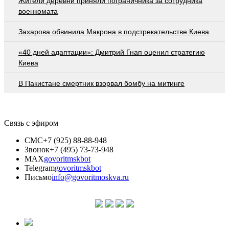
Жители деревни приняли пограничника за сотрудника
военкомата
Захарова обвинила Макрона в подстрекательстве Киева
«40 дней адаптации»: Дмитрий Гнап оценил стратегию
Киева
В Пакистане смертник взорвал бомбу на митинге
Связь с эфиром
СМС
+7 (925) 88-88-948
Звонок
+7 (495) 73-73-948
MAX
govoritmskbot
Telegram
govoritmskbot
Письмо
info@govoritmoskva.ru