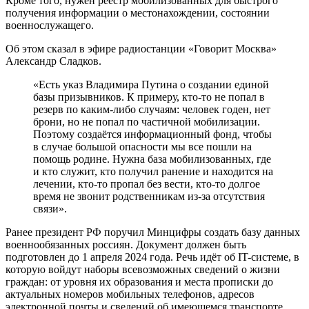
Кроме того, нужен реестр мобилизованных для быстрого
получения информации о местонахождении, состоянии
военнослужащего.
Об этом сказал в эфире радиостанции «Говорит Москва»
Александр Сладков.
«Есть указ Владимира Путина о создании единой
базы призывников. К примеру, кто-то не попал в
резерв по каким-либо случаям: человек годен, нет
брони, но не попал по частичной мобилизации.
Поэтому создаётся информационный фонд, чтобы
в случае большой опасности мы все пошли на
помощь родине. Нужна база мобилизованных, где
и кто служит, кто получил ранение и находится на
лечении, кто-то пропал без вести, кто-то долгое
время не звонит родственникам из-за отсутствия
связи».
Ранее президент РФ поручил Минцифры создать базу данных
военнообязанных россиян. Документ должен быть
подготовлен до 1 апреля 2024 года. Речь идёт об IT-системе, в
которую войдут наборы всевозможных сведений о жизни
граждан: от уровня их образования и места прописки до
актуальных номеров мобильных телефонов, адресов
электронной почты и сведений об имеющемся транспорте.