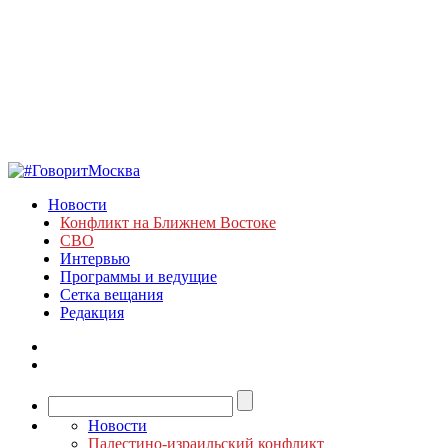
Новости
Конфликт на Ближнем Востоке
СВО
Интервью
Программы и ведущие
Сетка вещания
Редакция
Новости
Палестино-израильский конфликт