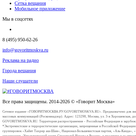
Сетка вещания
Мобильное приложение
Мы в соцсетях
8 (495) 950-62-26
info@govoritmoskva.ru
Реклама на радио
Города вещания
Наши слушатели
Все права защищены. 2014-2026 © «Говорит Москва»
Сетевое издание «ГОВОРИТМОСКВА.РУ/GOVORITMOSKVA.RU». Предназначено для лиц стар
массовых коммуникаций (Роскомнадзор). Адрес: 123298, Москва, ул. 3-я Хорошевская, д
GOVORITMOSKVA.RU. Территория распространения – Российская Федерация и зарубежные с
*Экстремистские и террористические организации, запрещенные в Российской Федераци
группировок «Хайят Тахрир аш-Шам», Национал-Большевистская партия, «Аль-Каида», 
организация «Управленческий центр Свидетелей Иеговы в России» и входящие в ее струк