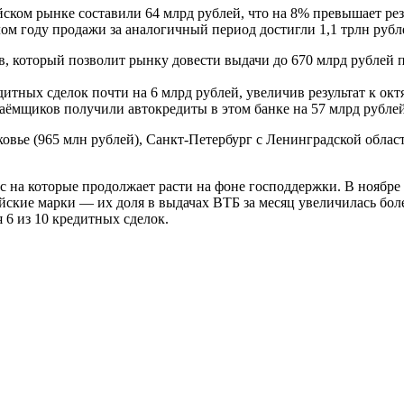
ском рынке составили 64 млрд рублей, что на 8% превышает резу
лом году продажи за аналогичный период достигли 1,1 трлн рубл
, который позволит рынку довести выдачи до 670 млрд рублей п
дитных сделок почти на 6 млрд рублей, увеличив результат к окт
заёмщиков получили автокредиты в этом банке на 57 млрд рублей
вье (965 млн рублей), Санкт-Петербург с Ленинградской област
 на которые продолжает расти на фоне господдержки. В ноябре 
ские марки — их доля в выдачах ВТБ за месяц увеличилась боле
 6 из 10 кредитных сделок.