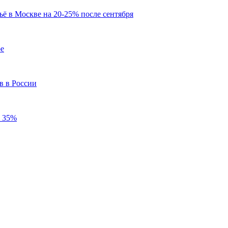
ё в Москве на 20-25% после сентября
ое
в в России
а 35%