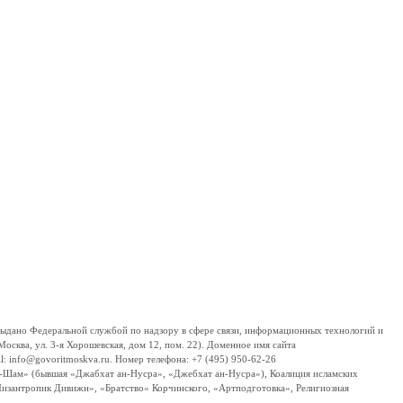
дано Федеральной службой по надзору в сфере связи, информационных технологий и
сква, ул. 3-я Хорошевская, дом 12, пом. 22). Доменное имя сайта
 info@govoritmoskva.ru. Номер телефона: +7 (495) 950-62-26
ш-Шам» (бывшая «Джабхат ан-Нусра», «Джебхат ан-Нусра»), Коалиция исламских
изантропик Дивижн», «Братство» Корчинского, «Артподготовка», Религиозная