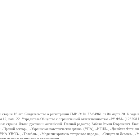
ше 16 лет. Свидетельство о регистрации СМИ Эл № 77-64961 от 04 марта 2016 года вы
ом 12, пом. 22. Учредитель Общество с ограниченной ответственностью «РУ ФМ» (123298 Мо
траны. Языки: русский и английский. Главный редактор Бабаян Роман Георгиевич. Email:
и: «Правый сектор», «Украинская повстанческая армия» (УПА), «ИГИЛ», «Джабхат Фатх а
«УНА-УНСО», «Талибан», «Меджлис крымско-татарского народа», «Свидетели Иеговы», «М
туру местные религиозные организации.