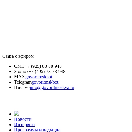
Связь с эфиром
СМС
+7 (925) 88-88-948
Звонок
+7 (495) 73-73-948
MAX
govoritmskbot
Telegram
govoritmskbot
Письмо
info@govoritmoskva.ru
Новости
Интервью
Программы и ведущие