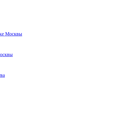
оке Москвы
Москвы
тва