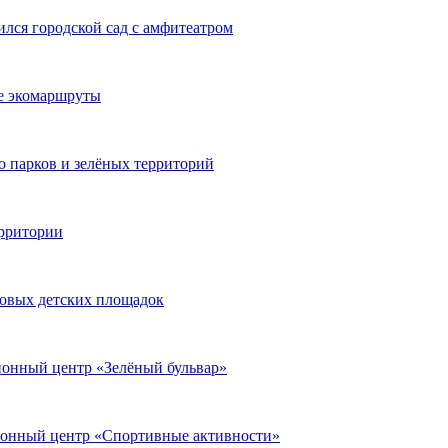
ился городской сад с амфитеатром
ые экомаршруты
о парков и зелёных территорий
ерритории
новых детских площадок
ионный центр «Зелёный бульвар»
ционный центр «Спортивные активности»