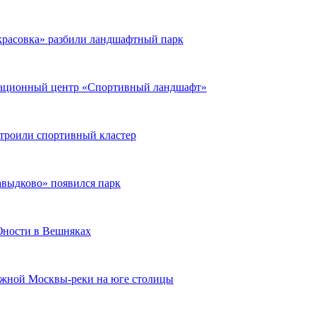
екрасовка» разбили ландшафтный парк
реационный центр «Спортивный ландшафт»
строили спортивный кластер
авыдково» появился парк
 Юности в Вешняках
ежной Москвы-реки на юге столицы