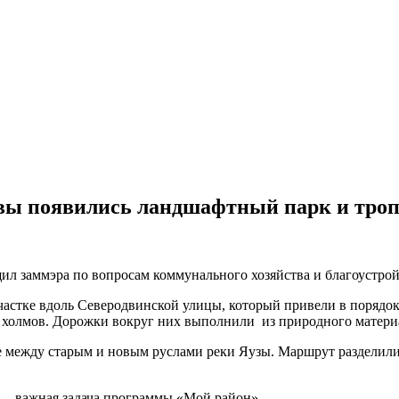
квы появились ландшафтный парк и троп
ил заммэра по вопросам коммунального хозяйства и благоустро
частке вдоль Северодвинской улицы, который привели в порядок
 холмов. Дорожки вокруг них выполнили из природного матери
 между старым и новым руслами реки Яузы. Маршрут разделили 
 — важная задача программы «Мой район».