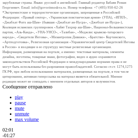
зарубежные страны. Языки: русский и английский. Главный редактор Бабаян Роман
Георгиевич. Email: info@govoritmoskva.ru. Номер телефона: +7 (495) 950-62-26
*Экстремистские и террористические организации, запрещенные в Российской
Федерации: «Правый сектор», «Украинская повстанческая армия» (УПА), «ИГИЛ»,
«Джабхат Фатх аш-Шам» (бывшая «Джабхат ан-Нусра», «Джебхат ан-Нусра»),
Коалиция исламских группировок «Хайят Тахрир аш-Шам», Национал-Большевистская
партия, «Аль-Каида», «УНА-УНСО», «Талибан», «Меджлис крымско-татарского
народа», «Свидетели Иеговы», «Мизантропик Дивижн», «Братство» Корчинского,
«Артподготовка», Религиозная организация «Управленческий центр Свидетелей Иеговы
в России» и входящие в ее структуру местные религиозные организации.
Информация, размещенная на портале, а именно: текстовые материалы, элементы
дизайна, логотипы, товарные знаки, фотографии, видео и аудио охраняются
законодательством Российской Федерации и международными нормами права и не
могут быть использованы без разрешения правообладателей. Согласно ст.ст. 1274,1275
ГК РФ, при любом использовании материалов, размещенных на портале, в том числе
цитировании, активная гиперссылка на материал является обязательной. Мнение
редакции может не совпадать с мнением отдельных авторов и колумнистов.
Сообщение отправлено
play
pause
mute
unmute
max volume
02:01
-01:27