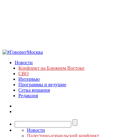
Новости
Конфликт на Ближнем Востоке
СВО
Интервью
Программы и ведущие
Сетка вещания
Редакция
Новости
Палестино-израильский конфликт