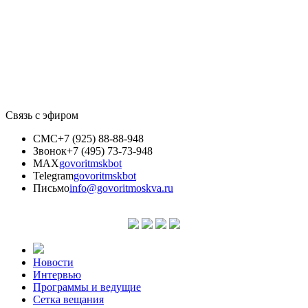
Связь с эфиром
СМС
+7 (925) 88-88-948
Звонок
+7 (495) 73-73-948
MAX
govoritmskbot
Telegram
govoritmskbot
Письмо
info@govoritmoskva.ru
Новости
Интервью
Программы и ведущие
Сетка вещания