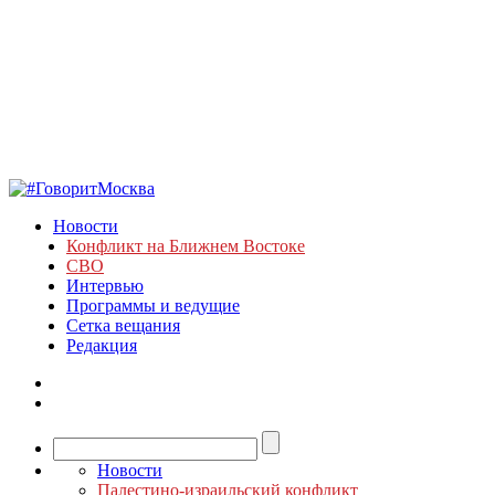
Новости
Конфликт на Ближнем Востоке
СВО
Интервью
Программы и ведущие
Сетка вещания
Редакция
Новости
Палестино-израильский конфликт