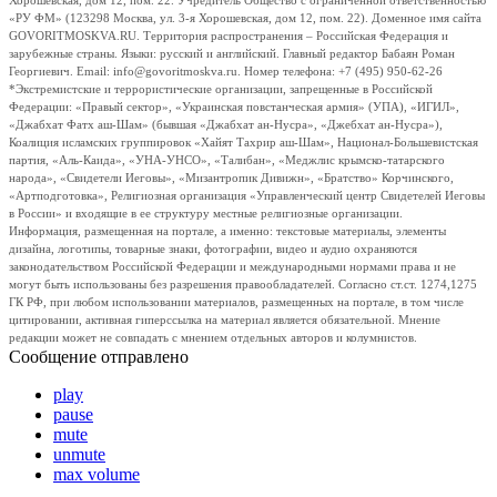
Хорошевская, дом 12, пом. 22. Учредитель Общество с ограниченной ответственностью
«РУ ФМ» (123298 Москва, ул. 3-я Хорошевская, дом 12, пом. 22). Доменное имя сайта
GOVORITMOSKVA.RU. Территория распространения – Российская Федерация и
зарубежные страны. Языки: русский и английский. Главный редактор Бабаян Роман
Георгиевич. Email: info@govoritmoskva.ru. Номер телефона: +7 (495) 950-62-26
*Экстремистские и террористические организации, запрещенные в Российской
Федерации: «Правый сектор», «Украинская повстанческая армия» (УПА), «ИГИЛ»,
«Джабхат Фатх аш-Шам» (бывшая «Джабхат ан-Нусра», «Джебхат ан-Нусра»),
Коалиция исламских группировок «Хайят Тахрир аш-Шам», Национал-Большевистская
партия, «Аль-Каида», «УНА-УНСО», «Талибан», «Меджлис крымско-татарского
народа», «Свидетели Иеговы», «Мизантропик Дивижн», «Братство» Корчинского,
«Артподготовка», Религиозная организация «Управленческий центр Свидетелей Иеговы
в России» и входящие в ее структуру местные религиозные организации.
Информация, размещенная на портале, а именно: текстовые материалы, элементы
дизайна, логотипы, товарные знаки, фотографии, видео и аудио охраняются
законодательством Российской Федерации и международными нормами права и не
могут быть использованы без разрешения правообладателей. Согласно ст.ст. 1274,1275
ГК РФ, при любом использовании материалов, размещенных на портале, в том числе
цитировании, активная гиперссылка на материал является обязательной. Мнение
редакции может не совпадать с мнением отдельных авторов и колумнистов.
Сообщение отправлено
play
pause
mute
unmute
max volume