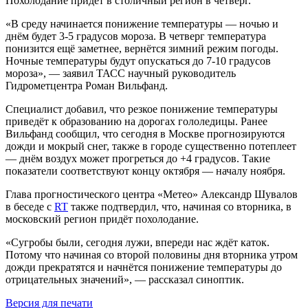
Похолодание придёт в столичный регион в четверг.
«В среду начинается понижение температуры — ночью и
днём будет 3-5 градусов мороза. В четверг температура
понизится ещё заметнее, вернётся зимний режим погоды.
Ночные температуры будут опускаться до 7-10 градусов
мороза», — заявил ТАСС научный руководитель
Гидрометцентра Роман Вильфанд.
Специалист добавил, что резкое понижение температуры
приведёт к образованию на дорогах гололедицы. Ранее
Вильфанд сообщил, что сегодня в Москве прогнозируются
дожди и мокрый снег, также в городе существенно потеплеет
— днём воздух может прогреться до +4 градусов. Такие
показатели соответствуют концу октября — началу ноября.
Глава прогностического центра «Метео» Александр Шувалов
в беседе с
RT
также подтвердил, что, начиная со вторника, в
московский регион придёт похолодание.
«Сугробы были, сегодня лужи, впереди нас ждёт каток.
Потому что начиная со второй половины дня вторника утром
дожди прекратятся и начнётся понижение температуры до
отрицательных значений», — рассказал синоптик.
Версия для печати