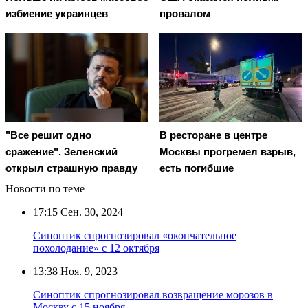
избиение украинцев
провалом
"Все решит одно
В ресторане в центре
сражение". Зеленский
Москвы прогремел взрыв,
открыл страшную правду
есть погибшие
Новости по теме
17:15
Сен. 30, 2024
Синоптик спрогнозировал «окончательное
похолодание» с 12 октября
13:38
Ноя. 9, 2023
Синоптик спрогнозировал возвращение морозов в
Москву с 15 ноября