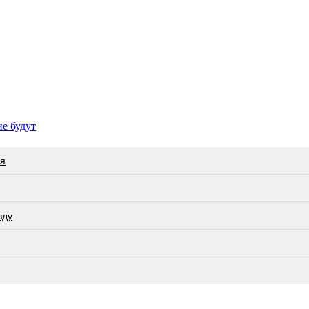
не будут
ся
вду