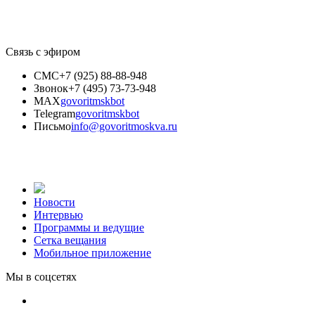
Связь с эфиром
СМС
+7 (925) 88-88-948
Звонок
+7 (495) 73-73-948
MAX
govoritmskbot
Telegram
govoritmskbot
Письмо
info@govoritmoskva.ru
Новости
Интервью
Программы и ведущие
Сетка вещания
Мобильное приложение
Мы в соцсетях