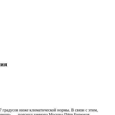
ния
17 градусов ниже климатической нормы. В связи с этим,
пления», — пояснил заммэра Москвы Пётр Бирюков.