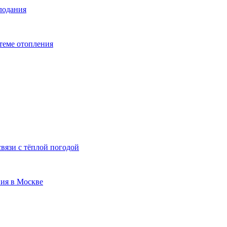
лодания
теме отопления
вязи с тёплой погодой
ия в Москве