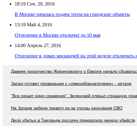
18:19
Сен. 20, 2016
В Москве началась подача тепла на городские объекты
13:19
Май 4, 2016
Отопление в Москве отключат до 10 мая
14:00
Апрель 27, 2016
Отопление в домах москвичей на этой неделе отключать 
Давнее пророчество Жириновского о Европе начало сбывать
Запад готовит провокации с «лженаблюдателями» - детали
"Все решит одно сражение". Зеленский открыл страшную пра
На Западе забили тревогу из-за угрозы окончания СВО
Дело убитых в Таиланде россиян прекратило череду убийств