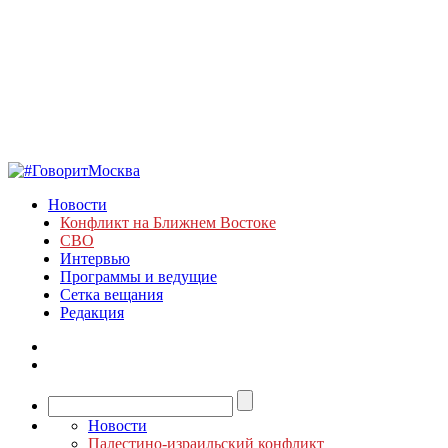
Новости
Конфликт на Ближнем Востоке
СВО
Интервью
Программы и ведущие
Сетка вещания
Редакция
Новости
Палестино-израильский конфликт