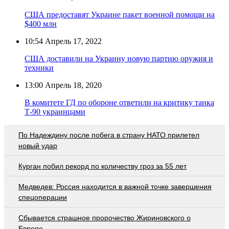
США предоставят Украине пакет военной помощи на
$400 млн
10:54
Апрель 17, 2022
США доставили на Украину новую партию оружия и
техники
13:00
Апрель 18, 2020
В комитете ГД по обороне ответили на критику танка
Т-90 украинцами
По Надеждину после побега в страну НАТО прилетел
новый удар
Курган побил рекорд по количеству гроз за 55 лет
Медведев: Россия находится в важной точке завершения
спецоперации
Сбывается страшное пророчество Жириновского о
Европе