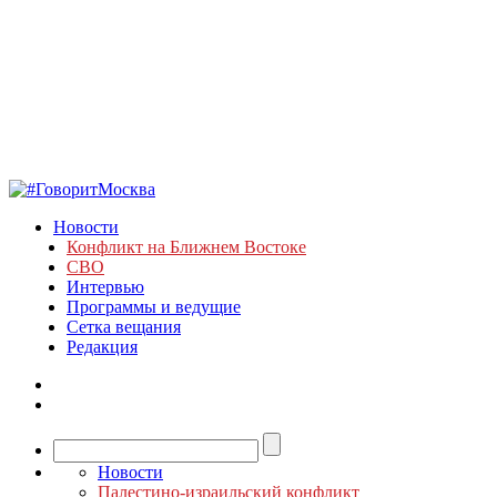
Новости
Конфликт на Ближнем Востоке
СВО
Интервью
Программы и ведущие
Сетка вещания
Редакция
Новости
Палестино-израильский конфликт