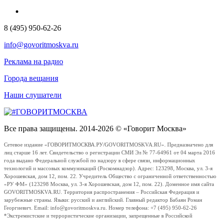
8 (495) 950-62-26
info@govoritmoskva.ru
Реклама на радио
Города вещания
Наши слушатели
Все права защищены. 2014-2026 © «Говорит Москва»
Сетевое издание «ГОВОРИТМОСКВА.РУ/GOVORITMOSKVA.RU». Предназначено для
лиц старше 16 лет. Свидетельство о регистрации СМИ Эл № 77-64961 от 04 марта 2016
года выдано Федеральной службой по надзору в сфере связи, информационных
технологий и массовых коммуникаций (Роскомнадзор). Адрес: 123298, Москва, ул. 3-я
Хорошевская, дом 12, пом. 22. Учредитель Общество с ограниченной ответственностью
«РУ ФМ» (123298 Москва, ул. 3-я Хорошевская, дом 12, пом. 22). Доменное имя сайта
GOVORITMOSKVA.RU. Территория распространения – Российская Федерация и
зарубежные страны. Языки: русский и английский. Главный редактор Бабаян Роман
Георгиевич. Email: info@govoritmoskva.ru. Номер телефона: +7 (495) 950-62-26
*Экстремистские и террористические организации, запрещенные в Российской