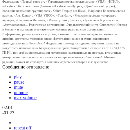
Федерации: «Правый сектор», «Украинская повстанческая армия» (УПА), «ИГИЛ»,
«Джабхат Фатх аш-Шам» (бывшая «Джабхат ан-Нусра», «Джебхат ан-Нусра»),
Коалиция исламских группировок «Хайят Тахрир аш-Шам», Национал-Большевистская
партия, «Аль-Каида», «УНА-УНСО», «Талибан», «Меджлис крымско-татарского
народа», «Свидетели Иеговы», «Мизантропик Дивижн», «Братство» Корчинского,
«Артподготовка», Религиозная организация «Управленческий центр Свидетелей Иеговы
в России» и входящие в ее структуру местные религиозные организации.
Информация, размещенная на портале, а именно: текстовые материалы, элементы
дизайна, логотипы, товарные знаки, фотографии, видео и аудио охраняются
законодательством Российской Федерации и международными нормами права и не
могут быть использованы без разрешения правообладателей. Согласно ст.ст. 1274,1275
ГК РФ, при любом использовании материалов, размещенных на портале, в том числе
цитировании, активная гиперссылка на материал является обязательной. Мнение
редакции может не совпадать с мнением отдельных авторов и колумнистов.
Сообщение отправлено
play
pause
mute
unmute
max volume
02:01
-01:27
repeat off