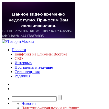
Новости
Конфликт на Ближнем Востоке
СВО
Интервью
Программы и ведущие
Сетка вещания
Редакция
Новости
Палестино-израильский конфликт