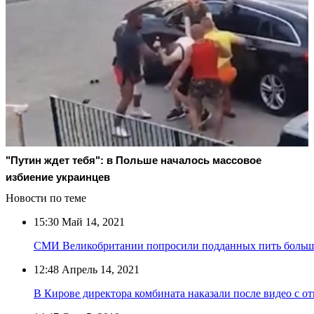
"Путин ждет тебя": в Польше началось массовое
избиение украинцев
Новости по теме
15:30
Май 14, 2021
СМИ Великобритании попросили подданных пить больше
12:48
Апрель 14, 2021
В Кирове директора комбината наказали после видео с о