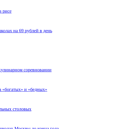
в рисе
колах на 69 рублей в день
 кулинарном соревновании
а «богатых» и «бедных»
ольных столовых
 школах Москвы до конца года