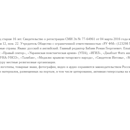
ше 16 лет. Свидетельство о регистрации СМИ Эл № 77-64961 от 04 марта 2016 года вы
ом 12, пом. 22. Учредитель Общество с ограниченной ответственностью «РУ ФМ» (123298 Мо
траны. Языки: русский и английский. Главный редактор Бабаян Роман Георгиевич. Email:
и: «Правый сектор», «Украинская повстанческая армия» (УПА), «ИГИЛ», «Джабхат Фатх а
«УНА-УНСО», «Талибан», «Меджлис крымско-татарского народа», «Свидетели Иеговы», «М
туру местные религиозные организации.
, логотипы, товарные знаки, фотографии, видео и аудио охраняются законодательством Ро
и материалов, размещенных на портале, в том числе цитировании, активная гиперссылка на 