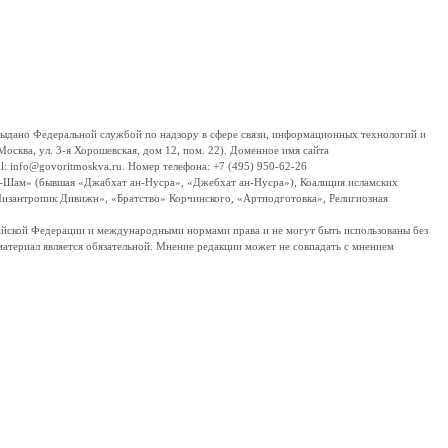
дано Федеральной службой по надзору в сфере связи, информационных технологий и
сква, ул. 3-я Хорошевская, дом 12, пом. 22). Доменное имя сайта
 info@govoritmoskva.ru. Номер телефона: +7 (495) 950-62-26
ш-Шам» (бывшая «Джабхат ан-Нусра», «Джебхат ан-Нусра»), Коалиция исламских
изантропик Дивижн», «Братство» Корчинского, «Артподготовка», Религиозная
ссийской Федерации и международными нормами права и не могут быть использованы без
материал является обязательной. Мнение редакции может не совпадать с мнением