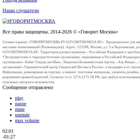
Наши слушатели
Все права защищены. 2014-2026 © «Говорит Москва»
Сетевое издание «ГОВОРИТМОСКВА.РУ/GOVORITMOSKVA.RU». Предназначено для лиц стар
массовых коммуникаций (Роскомнадзор). Адрес: 123298, Москва, ул. 3-я Хорошевская, д
GOVORITMOSKVA.RU. Территория распространения – Российская Федерация и зарубежные с
*Экстремистские и террористические организации, запрещенные в Российской Федераци
группировок «Хайят Тахрир аш-Шам», Национал-Большевистская партия, «Аль-Каида», 
организация «Управленческий центр Свидетелей Иеговы в России» и входящие в ее струк
Информация, размещенная на портале, а именно: текстовые материалы, элементы дизайна
разрешения правообладателей. Согласно ст.ст. 1274,1275 ГК РФ, при любом использовани
отдельных авторов и колумнистов.
Сообщение отправлено
play
pause
mute
unmute
max volume
02:01
-01:27