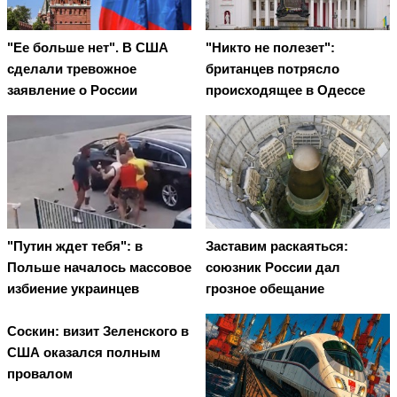
"Ее больше нет". В США
"Никто не полезет":
сделали тревожное
британцев потрясло
заявление о России
происходящее в Одессе
"Путин ждет тебя": в
Заставим раскаяться:
Польше началось массовое
союзник России дал
избиение украинцев
грозное обещание
Соскин: визит Зеленского в
США оказался полным
провалом