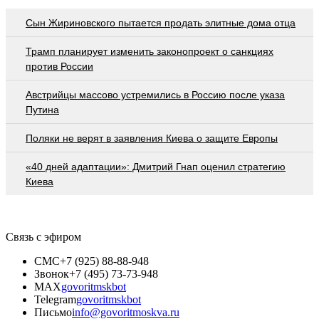
Сын Жириновского пытается продать элитные дома отца
Трамп планирует изменить законопроект о санкциях
против России
Австрийцы массово устремились в Россию после указа
Путина
Поляки не верят в заявления Киева о защите Европы
«40 дней адаптации»: Дмитрий Гнап оценил стратегию
Киева
Связь с эфиром
СМС
+7 (925) 88-88-948
Звонок
+7 (495) 73-73-948
MAX
govoritmskbot
Telegram
govoritmskbot
Письмо
info@govoritmoskva.ru