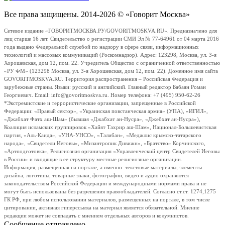
Все права защищены. 2014-2026 © «Говорит Москва»
Сетевое издание «ГОВОРИТМОСКВА.РУ/GOVORITMOSKVA.RU». Предназначено для
лиц старше 16 лет. Свидетельство о регистрации СМИ Эл № 77-64961 от 04 марта 2016
года выдано Федеральной службой по надзору в сфере связи, информационных
технологий и массовых коммуникаций (Роскомнадзор). Адрес: 123298, Москва, ул. 3-я
Хорошевская, дом 12, пом. 22. Учредитель Общество с ограниченной ответственностью
«РУ ФМ» (123298 Москва, ул. 3-я Хорошевская, дом 12, пом. 22). Доменное имя сайта
GOVORITMOSKVA.RU. Территория распространения – Российская Федерация и
зарубежные страны. Языки: русский и английский. Главный редактор Бабаян Роман
Георгиевич. Email: info@govoritmoskva.ru. Номер телефона: +7 (495) 950-62-26
*Экстремистские и террористические организации, запрещенные в Российской
Федерации: «Правый сектор», «Украинская повстанческая армия» (УПА), «ИГИЛ»,
«Джабхат Фатх аш-Шам» (бывшая «Джабхат ан-Нусра», «Джебхат ан-Нусра»),
Коалиция исламских группировок «Хайят Тахрир аш-Шам», Национал-Большевистская
партия, «Аль-Каида», «УНА-УНСО», «Талибан», «Меджлис крымско-татарского
народа», «Свидетели Иеговы», «Мизантропик Дивижн», «Братство» Корчинского,
«Артподготовка», Религиозная организация «Управленческий центр Свидетелей Иеговы
в России» и входящие в ее структуру местные религиозные организации.
Информация, размещенная на портале, а именно: текстовые материалы, элементы
дизайна, логотипы, товарные знаки, фотографии, видео и аудио охраняются
законодательством Российской Федерации и международными нормами права и не
могут быть использованы без разрешения правообладателей. Согласно ст.ст. 1274,1275
ГК РФ, при любом использовании материалов, размещенных на портале, в том числе
цитировании, активная гиперссылка на материал является обязательной. Мнение
редакции может не совпадать с мнением отдельных авторов и колумнистов.
Сообщение отправлено