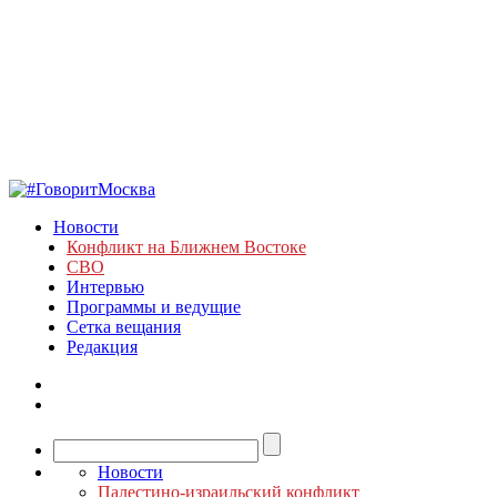
Новости
Конфликт на Ближнем Востоке
СВО
Интервью
Программы и ведущие
Сетка вещания
Редакция
Новости
Палестино-израильский конфликт