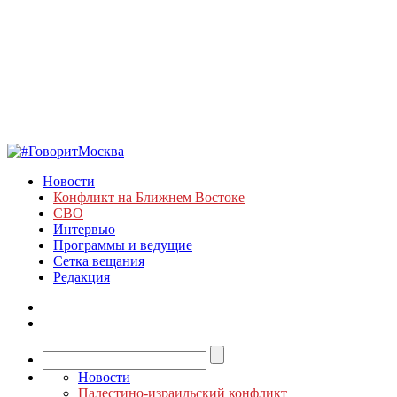
Новости
Конфликт на Ближнем Востоке
СВО
Интервью
Программы и ведущие
Сетка вещания
Редакция
Новости
Палестино-израильский конфликт