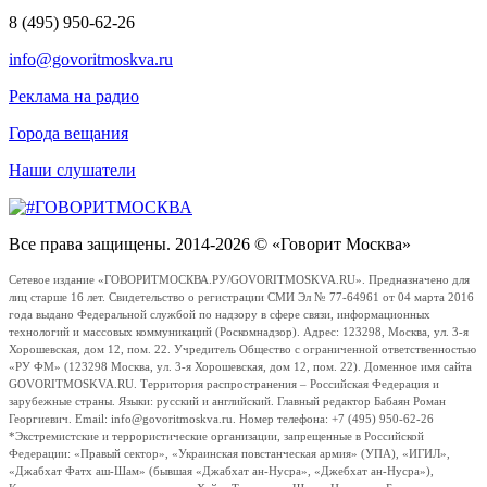
8 (495) 950-62-26
info@govoritmoskva.ru
Реклама на радио
Города вещания
Наши слушатели
Все права защищены. 2014-2026 © «Говорит Москва»
Сетевое издание «ГОВОРИТМОСКВА.РУ/GOVORITMOSKVA.RU». Предназначено для
лиц старше 16 лет. Свидетельство о регистрации СМИ Эл № 77-64961 от 04 марта 2016
года выдано Федеральной службой по надзору в сфере связи, информационных
технологий и массовых коммуникаций (Роскомнадзор). Адрес: 123298, Москва, ул. 3-я
Хорошевская, дом 12, пом. 22. Учредитель Общество с ограниченной ответственностью
«РУ ФМ» (123298 Москва, ул. 3-я Хорошевская, дом 12, пом. 22). Доменное имя сайта
GOVORITMOSKVA.RU. Территория распространения – Российская Федерация и
зарубежные страны. Языки: русский и английский. Главный редактор Бабаян Роман
Георгиевич. Email: info@govoritmoskva.ru. Номер телефона: +7 (495) 950-62-26
*Экстремистские и террористические организации, запрещенные в Российской
Федерации: «Правый сектор», «Украинская повстанческая армия» (УПА), «ИГИЛ»,
«Джабхат Фатх аш-Шам» (бывшая «Джабхат ан-Нусра», «Джебхат ан-Нусра»),