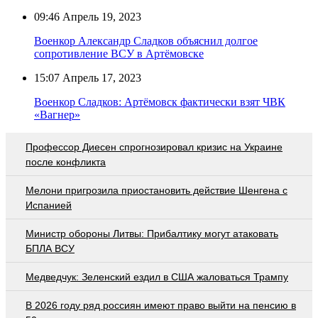
09:46
Апрель 19, 2023
Военкор Александр Сладков объяснил долгое
сопротивление ВСУ в Артёмовске
15:07
Апрель 17, 2023
Военкор Сладков: Артёмовск фактически взят ЧВК
«Вагнер»
Профессор Диесен спрогнозировал кризис на Украине
после конфликта
Мелони пригрозила приостановить действие Шенгена с
Испанией
Министр обороны Литвы: Прибалтику могут атаковать
БПЛА ВСУ
Медведчук: Зеленский ездил в США жаловаться Трампу
В 2026 году ряд россиян имеют право выйти на пенсию в