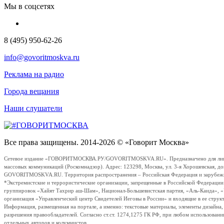
Мы в соцсетях
8 (495) 950-62-26
info@govoritmoskva.ru
Реклама на радио
Города вещания
Наши слушатели
Все права защищены. 2014-2026 © «Говорит Москва»
Сетевое издание «ГОВОРИТМОСКВА.РУ/GOVORITMOSKVA.RU». Предназначено для лиц стар
массовых коммуникаций (Роскомнадзор). Адрес: 123298, Москва, ул. 3-я Хорошевская, д
GOVORITMOSKVA.RU. Территория распространения – Российская Федерация и зарубежные с
*Экстремистские и террористические организации, запрещенные в Российской Федераци
группировок «Хайят Тахрир аш-Шам», Национал-Большевистская партия, «Аль-Каида», 
организация «Управленческий центр Свидетелей Иеговы в России» и входящие в ее струк
Информация, размещенная на портале, а именно: текстовые материалы, элементы дизайна
разрешения правообладателей. Согласно ст.ст. 1274,1275 ГК РФ, при любом использовани
отдельных авторов и колумнистов.