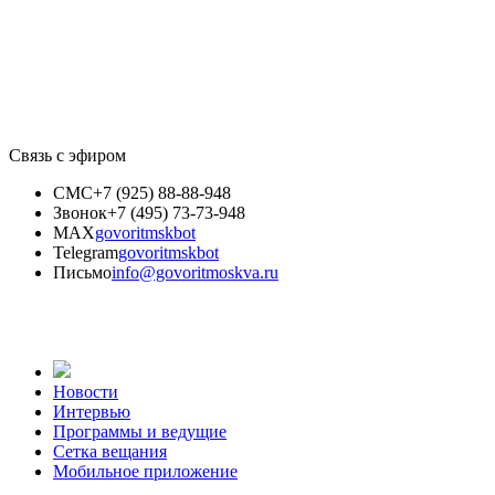
Связь с эфиром
СМС
+7 (925) 88-88-948
Звонок
+7 (495) 73-73-948
MAX
govoritmskbot
Telegram
govoritmskbot
Письмо
info@govoritmoskva.ru
Новости
Интервью
Программы и ведущие
Сетка вещания
Мобильное приложение