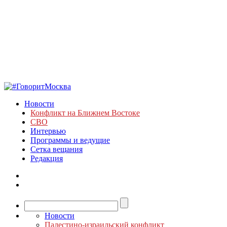
Новости
Конфликт на Ближнем Востоке
СВО
Интервью
Программы и ведущие
Сетка вещания
Редакция
Новости
Палестино-израильский конфликт