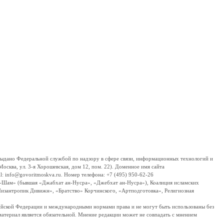
дано Федеральной службой по надзору в сфере связи, информационных технологий и
сква, ул. 3-я Хорошевская, дом 12, пом. 22). Доменное имя сайта
 info@govoritmoskva.ru. Номер телефона: +7 (495) 950-62-26
ш-Шам» (бывшая «Джабхат ан-Нусра», «Джебхат ан-Нусра»), Коалиция исламских
изантропик Дивижн», «Братство» Корчинского, «Артподготовка», Религиозная
ссийской Федерации и международными нормами права и не могут быть использованы без
материал является обязательной. Мнение редакции может не совпадать с мнением