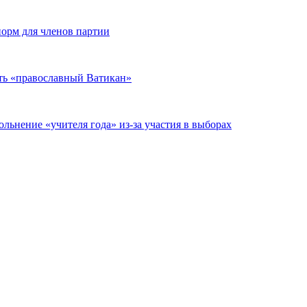
норм для членов партии
ть «православный Ватикан»
ьнение «учителя года» из-за участия в выборах