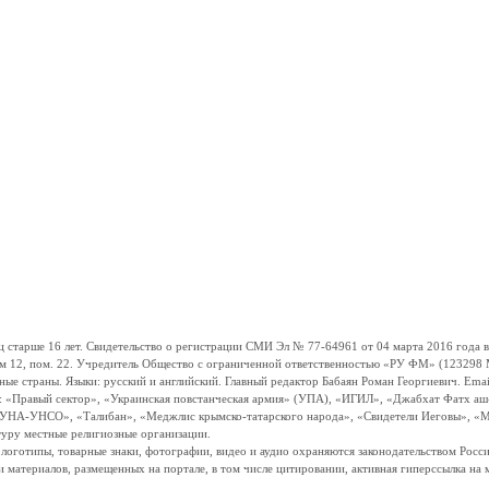
ше 16 лет. Свидетельство о регистрации СМИ Эл № 77-64961 от 04 марта 2016 года вы
ом 12, пом. 22. Учредитель Общество с ограниченной ответственностью «РУ ФМ» (123298 Мо
траны. Языки: русский и английский. Главный редактор Бабаян Роман Георгиевич. Email:
и: «Правый сектор», «Украинская повстанческая армия» (УПА), «ИГИЛ», «Джабхат Фатх а
«УНА-УНСО», «Талибан», «Меджлис крымско-татарского народа», «Свидетели Иеговы», «М
туру местные религиозные организации.
, логотипы, товарные знаки, фотографии, видео и аудио охраняются законодательством Ро
и материалов, размещенных на портале, в том числе цитировании, активная гиперссылка на 