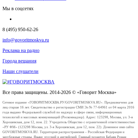
Мы в соцсетях
8 (495) 950-62-26
info@govoritmoskva.ru
Реклама на радио
Города вещания
Наши слушатели
Все права защищены. 2014-2026 © «Говорит Москва»
Сетевое издание «ГОВОРИТМОСКВА.РУ/GOVORITMOSKVA.RU». Предназначено для
лиц старше 16 лет. Свидетельство о регистрации СМИ Эл № 77-64961 от 04 марта 2016
года выдано Федеральной службой по надзору в сфере связи, информационных
технологий и массовых коммуникаций (Роскомнадзор). Адрес: 123298, Москва, ул. 3-я
Хорошевская, дом 12, пом. 22. Учредитель Общество с ограниченной ответственностью
«РУ ФМ» (123298 Москва, ул. 3-я Хорошевская, дом 12, пом. 22). Доменное имя сайта
GOVORITMOSKVA.RU. Территория распространения – Российская Федерация и
зарубежные страны. Языки: русский и английский. Главный редактор Бабаян Роман