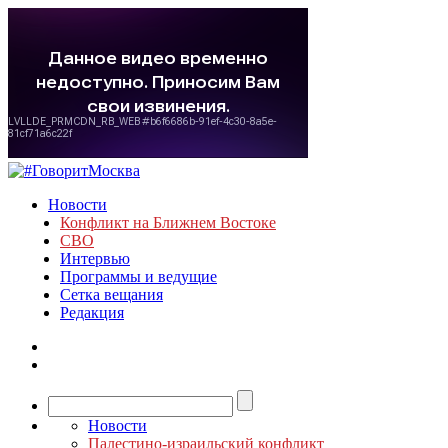
Новости
Конфликт на Ближнем Востоке
СВО
Интервью
Программы и ведущие
Сетка вещания
Редакция
Новости
Палестино-израильский конфликт