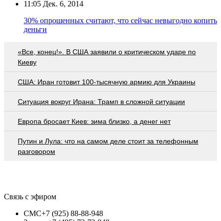
11:05
Дек. 6, 2014
30% опрошенных считают, что сейчас невыгодно копить
деньги
«Все, конец!». В США заявили о критическом ударе по
Киеву
США: Иран готовит 100-тысячную армию для Украины
Ситуация вокруг Ирана: Трамп в сложной ситуации
Европа бросает Киев: зима близко, а денег нет
Путин и Лула: что на самом деле стоит за телефонным
разговором
Связь с эфиром
СМС
+7 (925) 88-88-948