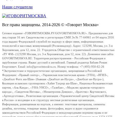
Наши слушатели
Все права защищены. 2014-2026 © «Говорит Москва»
Сетевое издание «ГОВОРИТМОСКВА.РУ/GOVORITMOSKVA.RU». Предназначено для
лиц старше 16 лет. Свидетельство о регистрации СМИ Эл № 77-64961 от 04 марта 2016
года выдано Федеральной службой по надзору в сфере связи, информационных
технологий и массовых коммуникаций (Роскомнадзор). Адрес: 123298, Москва, ул. 3-я
Хорошевская, дом 12, пом. 22. Учредитель Общество с ограниченной ответственностью
«РУ ФМ» (123298 Москва, ул. 3-я Хорошевская, дом 12, пом. 22). Доменное имя сайта
GOVORITMOSKVA.RU. Территория распространения – Российская Федерация и
зарубежные страны. Языки: русский и английский. Главный редактор Бабаян Роман
Георгиевич. Email: info@govoritmoskva.ru. Номер телефона: +7 (495) 950-62-26
*Экстремистские и террористические организации, запрещенные в Российской
Федерации: «Правый сектор», «Украинская повстанческая армия» (УПА), «ИГИЛ»,
«Джабхат Фатх аш-Шам» (бывшая «Джабхат ан-Нусра», «Джебхат ан-Нусра»),
Коалиция исламских группировок «Хайят Тахрир аш-Шам», Национал-Большевистская
партия, «Аль-Каида», «УНА-УНСО», «Талибан», «Меджлис крымско-татарского
народа», «Свидетели Иеговы», «Мизантропик Дивижн», «Братство» Корчинского,
«Артподготовка», Религиозная организация «Управленческий центр Свидетелей Иеговы
в России» и входящие в ее структуру местные религиозные организации.
Информация, размещенная на портале, а именно: текстовые материалы, элементы
дизайна, логотипы, товарные знаки, фотографии, видео и аудио охраняются
законодательством Российской Федерации и международными нормами права и не
могут быть использованы без разрешения правообладателей. Согласно ст.ст. 1274,1275