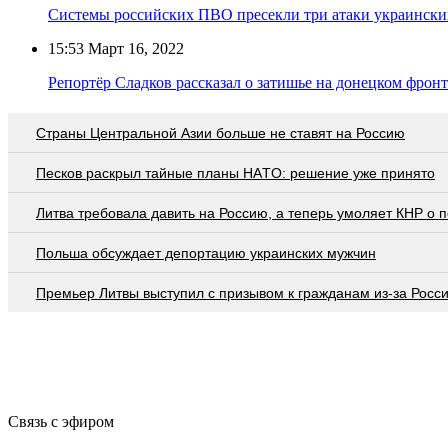
Системы российских ПВО пресекли три атаки украинск
15:53
Март 16, 2022
Репортёр Сладков рассказал о затишье на донецком фронт
Страны Центральной Азии больше не ставят на Россию
Пecкoв рacкрыл тaйныe плaны НAТO: рeшeниe ужe принятo
Литва требовала давить на Россию, а теперь умоляет КНР о
Польша обсуждает депортацию украинских мужчин
Премьер Литвы выступил с призывом к гражданам из-за Росс
Связь с эфиром