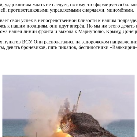
 удар клином ждать не следует, потому что формируется большо
ией, противотанковыми управляемыми снарядами, миномётами.
вивает свой успех в непосредственной близости к нашим подразд
 к нашим позициям, они идут вперёд. Но мы им этого делать 
ома нашей линии фронта и выхода к Мариуполю, Крыму, Донецку
х пунктов ВСУ. Они располагались на запорожском направлении
ы, девять броневиков, пять пикапов, беспилотники «Валькирия»