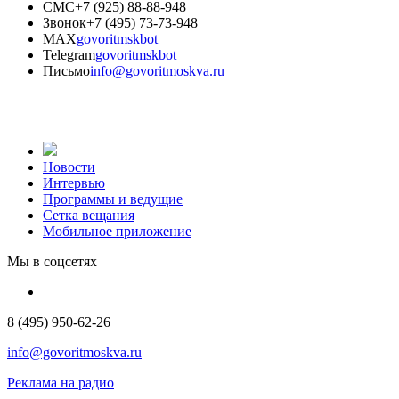
СМС
+7 (925) 88-88-948
Звонок
+7 (495) 73-73-948
MAX
govoritmskbot
Telegram
govoritmskbot
Письмо
info@govoritmoskva.ru
Новости
Интервью
Программы и ведущие
Сетка вещания
Мобильное приложение
Мы в соцсетях
8 (495) 950-62-26
info@govoritmoskva.ru
Реклама на радио