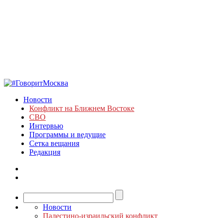
Новости
Конфликт на Ближнем Востоке
СВО
Интервью
Программы и ведущие
Сетка вещания
Редакция
Новости
Палестино-израильский конфликт