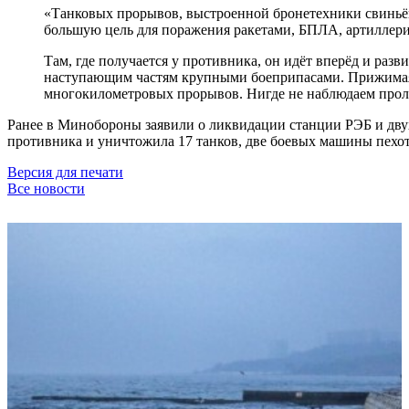
«Танковых прорывов, выстроенной бронетехники свиньёй,
большую цель для поражения ракетами, БПЛА, артиллер
Там, где получается у противника, он идёт вперёд и раз
наступающим частям крупными боеприпасами. Прижимаясь
многокилометровых прорывов. Нигде не наблюдаем прол
Ранее в Минобороны заявили о ликвидации станции РЭБ и дву
противника и уничтожила 17 танков, две боевых машины пехот
Версия для печати
Все новости