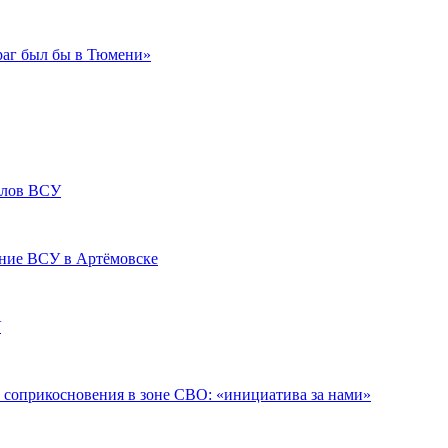
раг был бы в Тюмени»
релов ВСУ
ение ВСУ в Артёмовске
У
о соприкосновения в зоне СВО: «инициатива за нами»