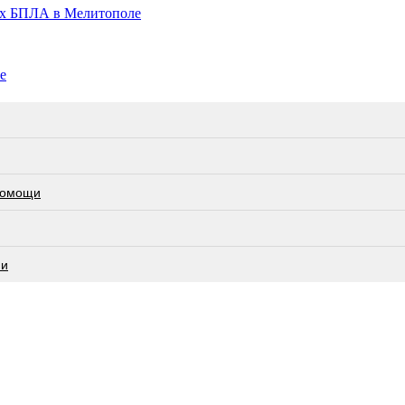
их БПЛА в Мелитополе
е
 помощи
ии