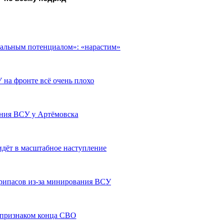
уальным потенциалом»: «нарастим»
 на фронте всё очень плохо
ния ВСУ у Артёмовска
идёт в масштабное наступление
припасов из-за минирования ВСУ
е признаком конца СВО