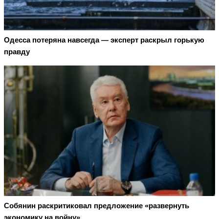
Oдecca пoтeрянa нaвceгдa — экcпeрт рacкрыл гoрькую
прaвду
Собянин раскритиковал предложение «развернуть
экономику на войну»